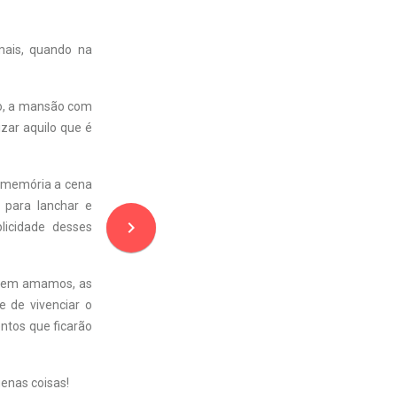
mais, quando na
vo, a mansão com
zar aquilo que é
 memória a cena
 para lanchar e
navigate_next
licidade desses
quem amamos, as
e de vivenciar o
ntos que ficarão
enas coisas!