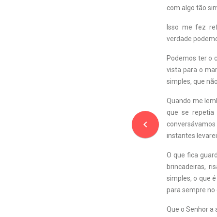
com algo tão sim
Isso me fez re
verdade podemos
Podemos ter o c
vista para o ma
simples, que nã
Quando me lemb
que se repetia
navigate_before
conversávamos 
instantes levare
O que fica gua
brincadeiras, r
simples, o que 
para sempre no 
Que o Senhor a 