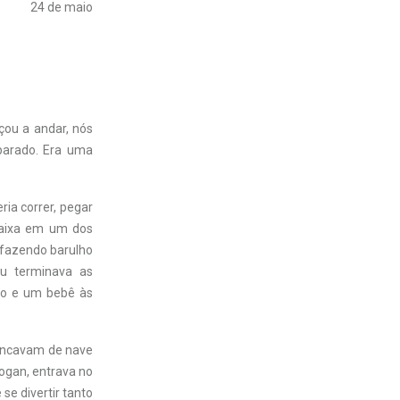
24 de maio
çou a andar, nós
 parado. Era uma
ia correr, pegar
 caixa em um dos
 fazendo barulho
eu terminava as
nho e um bebê às
brincavam de nave
Logan, entrava no
se divertir tanto