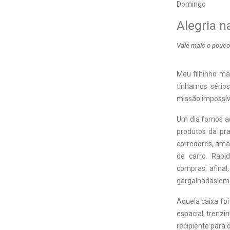
Domingo
Alegria n
Vale mais o pouco
M
eu filhinho m
tínhamos sérios
missão impossív
Um dia fomos ao
produtos da pra
corredores, ama
de carro. Rapi
compras; afinal
gargalhadas em
Aquela caixa foi
espacial, trenzi
recipiente para 