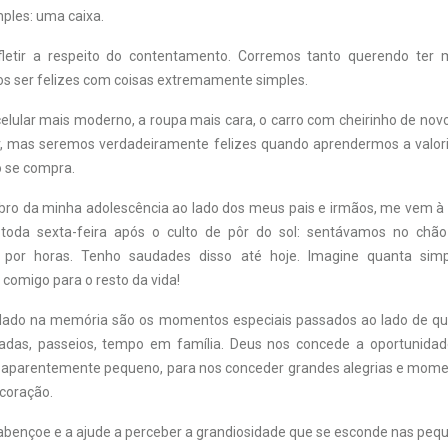
ples: uma caixa.
fletir a respeito do contentamento. Corremos tanto querendo ter 
 ser felizes com coisas extremamente simples.
elular mais moderno, a roupa mais cara, o carro com cheirinho de no
r, mas seremos verdadeiramente felizes quando aprendermos a valori
o se compra.
ro da minha adolescência ao lado dos meus pais e irmãos, me vem à
 toda sexta-feira após o culto de pôr do sol: sentávamos no chão
por horas. Tenho saudades disso até hoje. Imagine quanta simp
i comigo para o resto da vida!
rdado na memória são os momentos especiais passados ao lado de 
isadas, passeios, tempo em família. Deus nos concede a oportunidad
é aparentemente pequeno, para nos conceder grandes alegrias e mome
coração.
abençoe e a ajude a perceber a grandiosidade que se esconde nas pequ