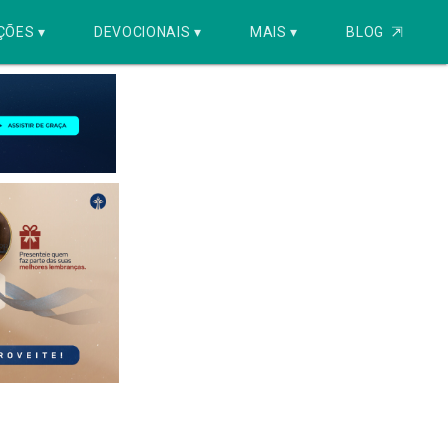
ÇÕES ▾
DEVOCIONAIS ▾
MAIS ▾
BLOG
⇱