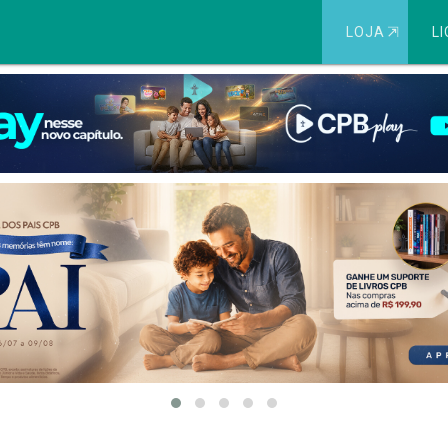
LOJA
⇱
LI