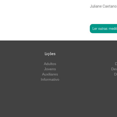
Juliane Caetano
Ler outras medi
Lições
Adultos
D
Jovens
Dev
Auxiliares
D
Informativo