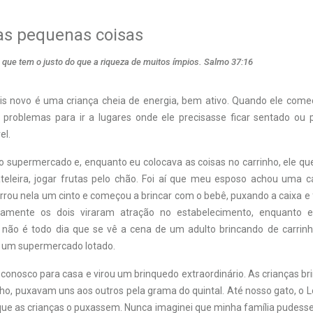
as pequenas coisas
 que tem o justo do que a riqueza de muitos ímpios. Salmo 37:16
ais novo é uma criança cheia de energia, bem ativo. Quando ele come
 problemas para ir a lugares onde ele precisasse ficar sentado ou
el.
 supermercado e, enquanto eu colocava as coisas no carrinho, ele quer
teleira, jogar frutas pelo chão. Foi aí que meu esposo achou uma
rrou nela um cinto e começou a brincar com o bebê, puxando a caixa e
damente os dois viraram atração no estabelecimento, enquanto 
, não é todo dia que se vê a cena de um adulto brincando de carri
 um supermercado lotado.
 conosco para casa e virou um brinquedo extraordinário. As crianças 
nho, puxavam uns aos outros pela grama do quintal. Até nosso gato, o 
que as crianças o puxassem. Nunca imaginei que minha família pudesse 