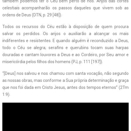
também podemos ter o Céu bem perto de nós. Anjos das cortes
celestiais acompanharão os passos daqueles que vivem sob as
ordens de Deus (DTN, p. 29 [48]).
Todos os recursos do Céu estão à disposição de quem procura
salvar os perdidos. Os anjos o auxiliarão a alcançar os mais
indiferentes e resistentes. E quando alguém é reconduzido a Deus,
todo o Céu se alegra; serafins e querubins tocam suas harpas
douradas e cantam louvores a Deus e ao Cordeiro, por Seu amor e
misericórdia pelos filhos dos homens (PJ, p. 111 [197]).
“[Deus] nos salvou e nos chamou com santa vocação, não segundo
as nossas obras, mas conforme a Sua própria determinação e graça
que nos foi dada em Cristo Jesus, antes dos tempos eternos” (2Tm
1:9).