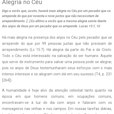
Alegria no Céu
Digo a vocês que, assim, haverá mais alegria no Céu por um pecador que se
arrepende do que por noventa e nove justos que não necessitam de
arrependimento. […] Eu afirmo a vocês que a mesma alegria existe diante
dos anjos de Deus por um pecador que se arrepende. Lucas 15:7, 10
H
á mais alegria na presença dos anjos no Céu pelo pecador que se
arrepende do que por 99 pessoas justas que não precisam de
arrependimento (Lc 15:7). Há alegria da parte do Pai e de Cristo.
Todo o Céu está interessado na salvação do ser humano. Aquele
que serve de instrumento para salvar uma pessoa pode se alegrar,
pois os anjos de Deus testemunharam seus esforços com o mais
intenso interesse e se alegram com ele em seu sucesso (T4, p. 231
[264]).
A humanidade é hoje alvo da atenção celestial tanto quanto na
época em que homens comuns, em ocupações comuns,
encontravam-se à luz do dia com anjos e falavam com os
mensageiros nas vinhas e nos campos. Em nossas tarefas diárias,