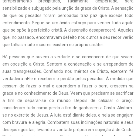
temperamento precipitado, facilmente despertado, será
sensibilizado e subjugado pela unção da graça de Cristo. A sensação
de que os pecados foram perdoados traz paz que excede todo
entendimento. Segue-se um ávido esforço para vencer tudo aquilo
que se opõe à perfeição cristã. A dissensão desaparecerá. Aqueles
que, no passado, encontravam defeito nos outros a seu redor verão
que falhas muito maiores existem no próprio caráter.
Há pessoas que ouvem a verdade e se convencem de que viviam
em oposição a Cristo. Sentem a condenação e se arrependem de
suas transgressões. Confiando nos méritos de Cristo, exercem fé
verdadeira nEle e recebem o perdão pelos pecados. À medida que
cessam de fazer o mal e aprendem a fazer o bem, crescem na
graça e no conhecimento de Deus. Veem que precisam se sacrificar
a fim de separar-se do mundo. Depois de calcular o preço,
consideram tudo como perda a fim de ganharem a Cristo. Alistam-
se no exército de Jesus. A luta está diante deles, e nela se engajam
com bravura e alegria. Combatem suas inclinações naturais e seus
desejos egoístas, levando a vontade própria em sujeição à de Cristo.