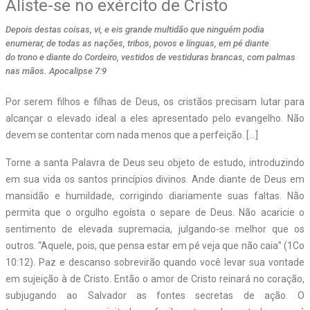
Aliste-se no exército de Cristo
Depois destas coisas, vi, e eis grande multidão que ninguém podia
enumerar, de todas as nações, tribos, povos e línguas, em pé diante
do trono e diante do Cordeiro, vestidos de vestiduras brancas, com palmas
nas mãos. Apocalipse 7:9
Por serem filhos e filhas de Deus, os cristãos precisam lutar para
alcançar o elevado ideal a eles apresentado pelo evangelho. Não
devem se contentar com nada menos que a perfeição. […]
Torne a santa Palavra de Deus seu objeto de estudo, introduzindo
em sua vida os santos princípios divinos. Ande diante de Deus em
mansidão e humildade, corrigindo diariamente suas faltas. Não
permita que o orgulho egoísta o separe de Deus. Não acaricie o
sentimento de elevada supremacia, julgando-se melhor que os
outros. “Aquele, pois, que pensa estar em pé veja que não caia” (1Co
10:12). Paz e descanso sobrevirão quando você levar sua vontade
em sujeição à de Cristo. Então o amor de Cristo reinará no coração,
subjugando ao Salvador as fontes secretas de ação. O