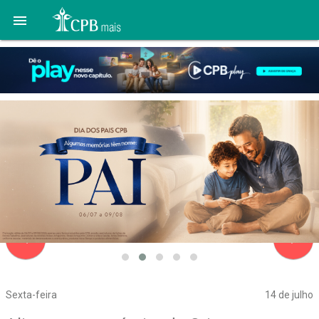

navigate_before
navigate_next
Sexta-feira
14 de julho