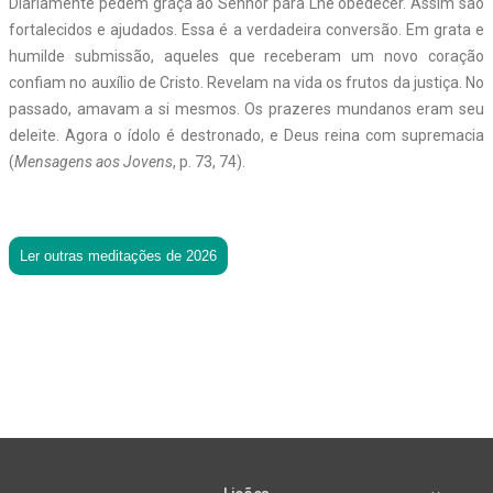
Diariamente pedem graça ao Senhor para Lhe obedecer. Assim são
fortalecidos e ajudados. Essa é a verdadeira conversão. Em grata e
humilde submissão, aqueles que receberam um novo coração
confiam no auxílio de Cristo. Revelam na vida os frutos da justiça. No
passado, amavam a si mesmos. Os prazeres mundanos eram seu
deleite. Agora o ídolo é destronado, e Deus reina com supremacia
(
Mensagens aos Jovens
, p. 73, 74).
Ler outras meditações de 2026