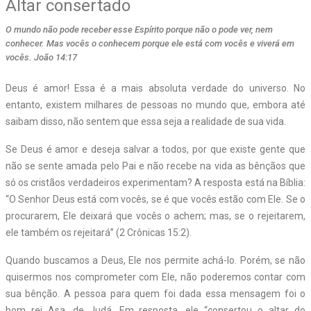
Altar consertado
O mundo não pode receber esse Espírito porque não o pode ver, nem
conhecer. Mas vocês o conhecem porque ele está com vocês e viverá em
vocês. João 14:17
Deus é amor! Essa é a mais absoluta verdade do universo. No
entanto, existem milhares de pessoas no mundo que, embora até
saibam disso, não sentem que essa seja a realidade de sua vida.
Se Deus é amor e deseja salvar a todos, por que existe gente que
não se sente amada pelo Pai e não recebe na vida as bênçãos que
só os cristãos verdadeiros experimentam? A resposta está na Bíblia:
“O Senhor Deus está com vocês, se é que vocês estão com Ele. Se o
procurarem, Ele deixará que vocês o achem; mas, se o rejeitarem,
ele também os rejeitará” (2 Crônicas 15:2).
Quando buscamos a Deus, Ele nos permite achá-lo. Porém, se não
quisermos nos comprometer com Ele, não poderemos contar com
sua bênção. A pessoa para quem foi dada essa mensagem foi o
bom rei Asa, de Judá. Em resposta, ele “consertou o altar do