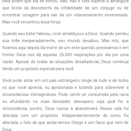
bela jovem que ela se tornou. Não, não é fácil superar a amargura
que brota da descoberta da infidelidade de um cônjuge ou de
encontrar coragem para sair de um relacionamento envenenado.
Mas você encontrou essa força.
Quando seu bebê faleceu, você amaldiçoou a Deus. Quando perdeu
sua mãe inesperadamente, seu mundo desabou. Mas nós, que
ficamos aqui depois da morte de um ente querido, precisamos ir em
frente. Deus nos dá aquelas 26.000 respirações por dia por uma
razão. Apesar de todas as situações desafiadoras, Deus continua
tendo um propósito especial para você.
Você pode estar em um país estrangeiro, longe de tudo e de todos
os que você aprecia, ou aprisionada e lutando para sobreviver a
circunstâncias inimagináveis. Pode sentir-se consumida pela raiva
ou afundando no mais desolador desespero; seja qual for a
circunstância, porém, Deus nunca a abandonará. Nossa vida foi
alterada com um propósito. Independentemente de como foi
alterada, o fato de que ainda temos fôlego é um favor que vem de
Deus.