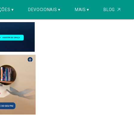
ÇÕES ▾
DEVOCIONAIS ▾
MAIS ▾
BLOG
⇱