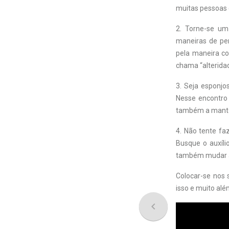
muitas pessoas 
2. Torne-se um
maneiras de pen
pela maneira c
chama “alterida
3. Seja esponjo
Nesse encontro 
também a manter
4. Não tente fa
Busque o auxíli
também mudar a
Colocar-se nos 
isso e muito al
navigate_before