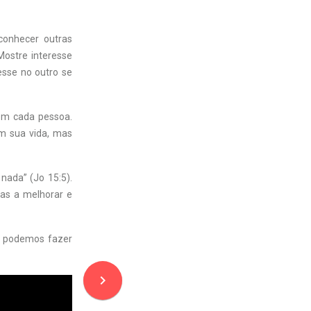
conhecer outras
Mostre interesse
sse no outro se
 em cada pessoa.
em sua vida, mas
nada” (Jo 15:5).
-as a melhorar e
us podemos fazer
navigate_next