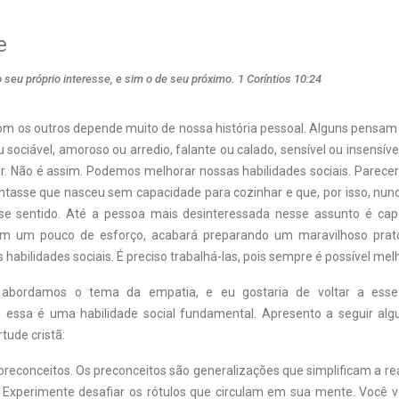
e
eu próprio interesse, e sim o de seu próximo. 1 Coríntios 10:24
om os outros depende muito de nossa história pessoal. Alguns pensa
 sociável, amoroso ou arredio, falante ou calado, sensível ou insensív
. Não é assim. Podemos melhorar nossas habilidades sociais. Parecer
asse que nasceu sem capacidade para cozinhar e que, por isso, nun
se sentido. Até a pessoa mais desinteressada nesse assunto é ca
om um pouco de esforço, acabará preparando um maravilhoso prato
habilidades sociais. É preciso trabalhá-las, pois sempre é possível melh
 abordamos o tema da empatia, e eu gostaria de voltar a esse
s essa é uma habilidade social fundamental. Apresento a seguir al
rtude cristã:
preconceitos. Os preconceitos são generalizações que simplificam a r
. Experimente desafiar os rótulos que circulam em sua mente. Você 