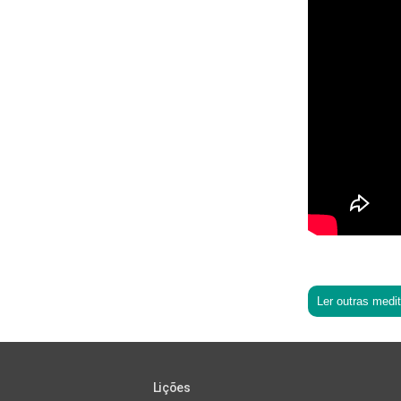
Ler outras medi
Lições