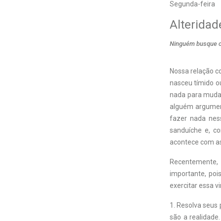
Segunda-feira
Alteridad
Ninguém busque o s
N
ossa relação c
nasceu tímido ou
nada para mudar
alguém argument
fazer nada nes
sanduíche e, c
acontece com as 
Recentemente,
importante, poi
exercitar essa vi
1. Resolva seus 
são a realidade