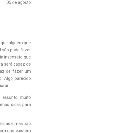
05 de agosto
m que alguém que
el não pode fazer
ia insensato que
ca será capaz de
paz de fazer um
. Algo parecido
orar.
 assunto muito
gumas dicas para
ealidade, mas não
verá que existem