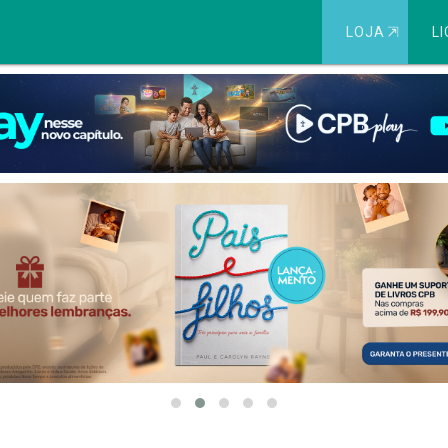
LOJA
⇱
LI