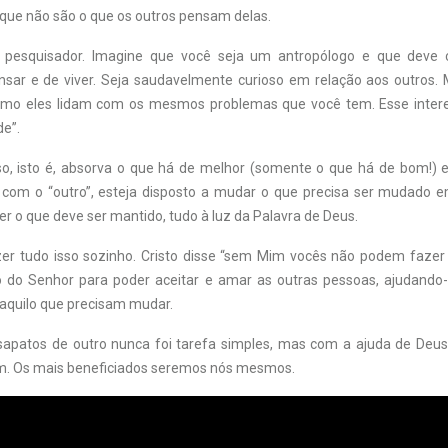
que não são o que os outros pensam delas.
 pesquisador. Imagine que você seja um antropólogo e que deve 
sar e de viver. Seja saudavelmente curioso em relação aos outros. 
omo eles lidam com os mesmos problemas que você tem. Esse intere
de”.
so, isto é, absorva o que há de melhor (somente o que há de bom!)
com o “outro”, esteja disposto a mudar o que precisa ser mudado 
 o que deve ser mantido, tudo à luz da Palavra de Deus.
zer tudo isso sozinho. Cristo disse “sem Mim vocês não podem fazer 
o do Senhor para poder aceitar e amar as outras pessoas, ajudando
quilo que precisam mudar.
sapatos de outro nunca foi tarefa simples, mas com a ajuda de De
ém. Os mais beneficiados seremos nós mesmos.