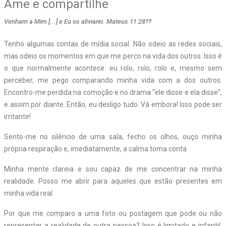
Ame e compartilhe
Venham a Mim [...] e Eu os aliviarei. Mateus 11:28??
T
enho algumas contas de mídia social. Não odeio as redes sociais,
mas odeio os momentos em que me perco na vida dos outros. Isso é
o que normalmente acontece: eu rolo, rolo, rolo e, mesmo sem
perceber, me pego comparando minha vida com a dos outros.
Encontro-me perdida na comoção e no drama “ele disse e ela disse”,
e assim por diante. Então, eu desligo tudo. Vá embora! Isso pode ser
irritante!
Sento-me no silêncio de uma sala, fecho os olhos, ouço minha
própria respiração e, imediatamente, a calma toma conta.
Minha mente clareia e sou capaz de me concentrar na minha
realidade. Posso me abrir para aqueles que estão presentes em
minha vida real.
Por que me comparo a uma foto ou postagem que pode ou não
representar a realidade de outra pessoa? Isso é limitado e infantil,