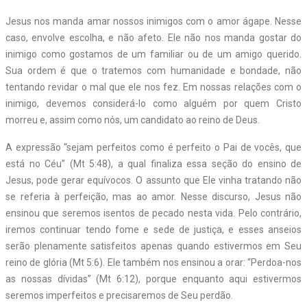
Jesus nos manda amar nossos inimigos com o amor ágape. Nesse
caso, envolve escolha, e não afeto. Ele não nos manda gostar do
inimigo como gostamos de um familiar ou de um amigo querido.
Sua ordem é que o tratemos com humanidade e bondade, não
tentando revidar o mal que ele nos fez. Em nossas relações com o
inimigo, devemos considerá-lo como alguém por quem Cristo
morreu e, assim como nós, um candidato ao reino de Deus.
A expressão “sejam perfeitos como é perfeito o Pai de vocês, que
está no Céu” (Mt 5:48), a qual finaliza essa seção do ensino de
Jesus, pode gerar equívocos. O assunto que Ele vinha tratando não
se referia à perfeição, mas ao amor. Nesse discurso, Jesus não
ensinou que seremos isentos de pecado nesta vida. Pelo contrário,
iremos continuar tendo fome e sede de justiça, e esses anseios
serão plenamente satisfeitos apenas quando estivermos em Seu
reino de glória (Mt 5:6). Ele também nos ensinou a orar: “Perdoa-nos
as nossas dívidas” (Mt 6:12), porque enquanto aqui estivermos
seremos imperfeitos e precisaremos de Seu perdão.