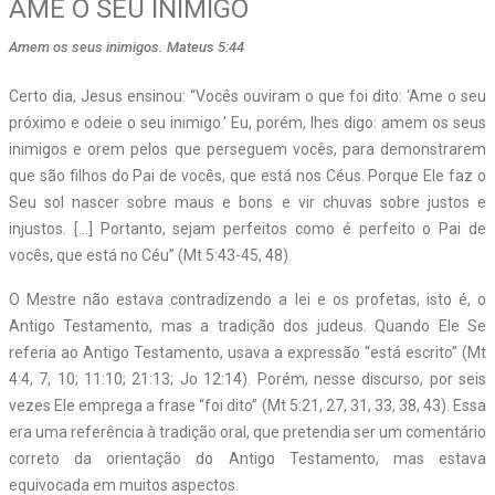
AME O SEU INIMIGO
Amem os seus inimigos. Mateus 5:44
C
erto dia, Jesus ensinou: “Vocês ouviram o que foi dito: ‘Ame o seu
próximo e odeie o seu inimigo.’ Eu, porém, lhes digo: amem os seus
inimigos e orem pelos que perseguem vocês, para demonstrarem
que são filhos do Pai de vocês, que está nos Céus. Porque Ele faz o
Seu sol nascer sobre maus e bons e vir chuvas sobre justos e
injustos. […] Portanto, sejam perfeitos como é perfeito o Pai de
vocês, que está no Céu” (Mt 5:43-45, 48).
O Mestre não estava contradizendo a lei e os profetas, isto é, o
Antigo Testamento, mas a tradição dos judeus. Quando Ele Se
referia ao Antigo Testamento, usava a expressão “está escrito” (Mt
4:4, 7, 10; 11:10; 21:13; Jo 12:14). Porém, nesse discurso, por seis
vezes Ele emprega a frase “foi dito” (Mt 5:21, 27, 31, 33, 38, 43). Essa
era uma referência à tradição oral, que pretendia ser um comentário
correto da orientação do Antigo Testamento, mas estava
equivocada em muitos aspectos.