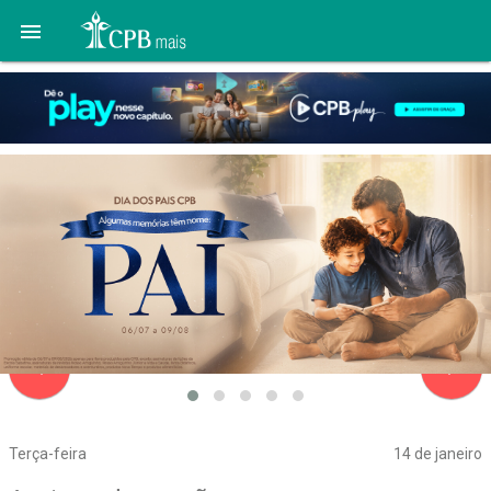

navigate_before
navigate_next
Terça-feira
14 de janeiro