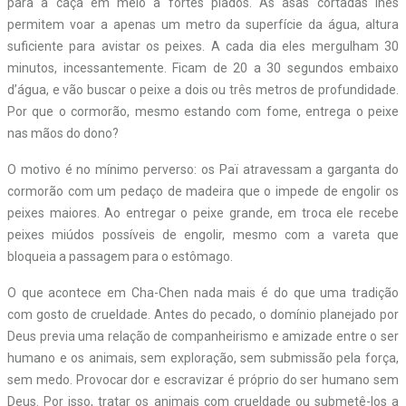
para a caça em meio a fortes piados. As asas cortadas lhes
permitem voar a apenas um metro da superfície da água, altura
suficiente para avistar os peixes. A cada dia eles mergulham 30
minutos, incessantemente. Ficam de 20 a 30 segundos embaixo
d’água, e vão buscar o peixe a dois ou três metros de profundidade.
Por que o cormorão, mesmo estando com fome, entrega o peixe
nas mãos do dono?
O motivo é no mínimo perverso: os Paï atravessam a garganta do
cormorão com um pedaço de madeira que o impede de engolir os
peixes maiores. Ao entregar o peixe grande, em troca ele recebe
peixes miúdos possíveis de engolir, mesmo com a vareta que
bloqueia a passagem para o estômago.
O que acontece em Cha-Chen nada mais é do que uma tradição
com gosto de crueldade. Antes do pecado, o domínio planejado por
Deus previa uma relação de companheirismo e amizade entre o ser
humano e os animais, sem exploração, sem submissão pela força,
sem medo. Provocar dor e escravizar é próprio do ser humano sem
Deus. Por isso, tratar os animais com crueldade ou submetê-los a