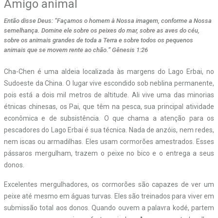
Amigo animal
Então disse Deus: “Façamos o homem à Nossa imagem, conforme a Nossa
semelhança. Domine ele sobre os peixes do mar, sobre as aves do céu,
sobre os animais grandes de toda a Terra e sobre todos os pequenos
animais que se movem rente ao chão.” Gênesis 1:26
Cha-Chen é uma aldeia localizada às margens do Lago Erbai, no
Sudoeste da China. O lugar vive escondido sob neblina permanente,
pois está a dois mil metros de altitude. Ali vive uma das minorias
étnicas chinesas, os Pai, que têm na pesca, sua principal atividade
econômica e de subsistência. O que chama a atenção para os
pescadores do Lago Erbai é sua técnica. Nada de anzóis, nem redes,
nem iscas ou armadilhas. Eles usam cormorões amestrados. Esses
pássaros mergulham, trazem o peixe no bico e o entrega a seus
donos.
Excelentes mergulhadores, os cormorões são capazes de ver um
peixe até mesmo em águas turvas. Eles são treinados para viver em
submissão total aos donos. Quando ouvem a palavra kodé, partem