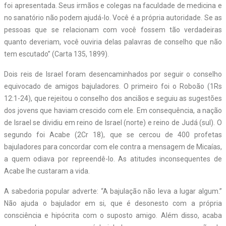
foi apresentada. Seus irmãos e colegas na faculdade de medicina e
no sanatório não podem ajudá-lo. Você é a própria autoridade. Se as
pessoas que se relacionam com você fossem tão verdadeiras
quanto deveriam, você ouviria delas palavras de conselho que não
tem escutado” (Carta 135, 1899).
Dois reis de Israel foram desencaminhados por seguir o conselho
equivocado de amigos bajuladores. O primeiro foi o Roboão (1Rs
12:1-24), que rejeitou o conselho dos anciãos e seguiu as sugestões
dos jovens que haviam crescido com ele. Em consequência, a nação
de Israel se dividiu em reino de Israel (norte) e reino de Judá (sul). O
segundo foi Acabe (2Cr 18), que se cercou de 400 profetas
bajuladores para concordar com ele contra a mensagem de Micaías,
a quem odiava por repreendê-lo. As atitudes inconsequentes de
Acabe lhe custaram a vida.
A sabedoria popular adverte: “A bajulação não leva a lugar algum.”
Não ajuda o bajulador em si, que é desonesto com a própria
consciência e hipócrita com o suposto amigo. Além disso, acaba