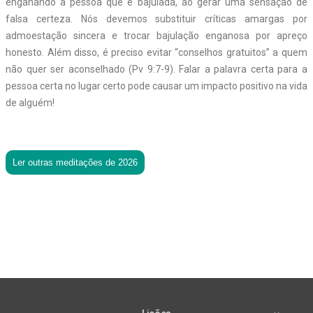
enganando a pessoa que é bajulada, ao gerar uma sensação de
falsa certeza. Nós devemos substituir críticas amargas por
admoestação sincera e trocar bajulação enganosa por apreço
honesto. Além disso, é preciso evitar “conselhos gratuitos” a quem
não quer ser aconselhado (Pv 9:7-9). Falar a palavra certa para a
pessoa certa no lugar certo pode causar um impacto positivo na vida
de alguém!
Ler outras meditações de 2026