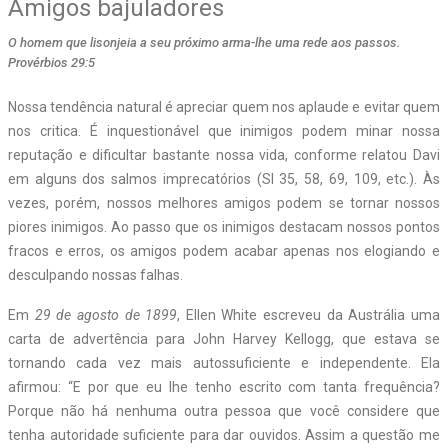
Amigos bajuladores
O homem que lisonjeia a seu próximo arma-lhe uma rede aos passos.
Provérbios 29:5
N
ossa tendência natural é apreciar quem nos aplaude e evitar quem
nos critica. É inquestionável que inimigos podem minar nossa
reputação e dificultar bastante nossa vida, conforme relatou Davi
em alguns dos salmos imprecatórios (Sl 35, 58, 69, 109, etc.). Às
vezes, porém, nossos melhores amigos podem se tornar nossos
piores inimigos. Ao passo que os inimigos destacam nossos pontos
fracos e erros, os amigos podem acabar apenas nos elogiando e
desculpando nossas falhas.
Em
29 de agosto de 1899
, Ellen White escreveu da Austrália uma
carta de advertência para John Harvey Kellogg, que estava se
tornando cada vez mais autossuficiente e independente. Ela
afirmou: “E por que eu lhe tenho escrito com tanta frequência?
Porque não há nenhuma outra pessoa que você considere que
tenha autoridade suficiente para dar ouvidos. Assim a questão me