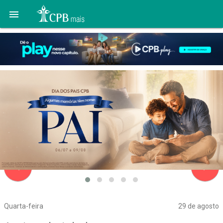

navigate_before
navigate_next
Quarta-feira
29 de agosto