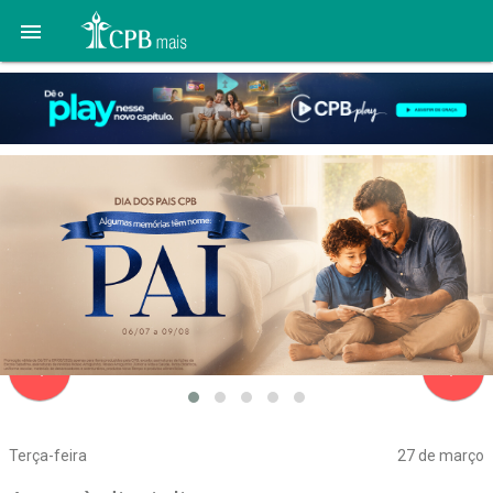

navigate_before
navigate_next
Terça-feira
27 de março