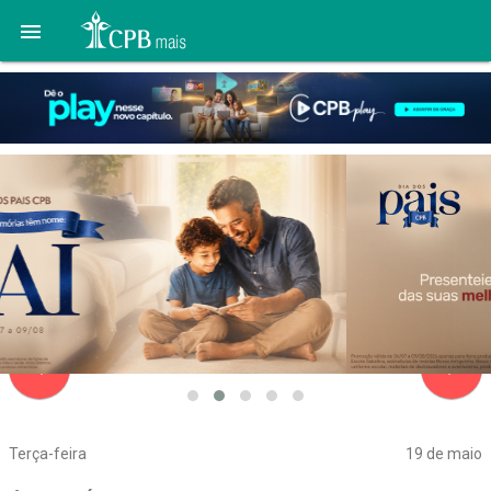

navigate_before
navigate_next
Terça-feira
19 de maio