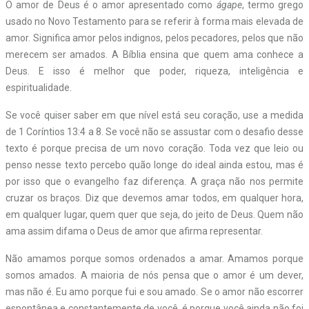
O amor de Deus é o amor apresentado como
ágape
, termo grego
usado no Novo Testamento para se referir à forma mais elevada de
amor. Significa amor pelos indignos, pelos pecadores, pelos que não
merecem ser amados. A Bíblia ensina que quem ama conhece a
Deus. E isso é melhor que poder, riqueza, inteligência e
espiritualidade.
Se você quiser saber em que nível está seu coração, use a medida
de 1 Coríntios 13:4 a 8. Se você não se assustar com o desafio desse
texto é porque precisa de um novo coração. Toda vez que leio ou
penso nesse texto percebo quão longe do ideal ainda estou, mas é
por isso que o evangelho faz diferença. A graça não nos permite
cruzar os braços. Diz que devemos amar todos, em qualquer hora,
em qualquer lugar, quem quer que seja, do jeito de Deus. Quem não
ama assim difama o Deus de amor que afirma representar.
Não amamos porque somos ordenados a amar. Amamos porque
somos amados. A maioria de nós pensa que o amor é um dever,
mas não é. Eu amo porque fui e sou amado. Se o amor não escorrer
espontânea e constantemente de você, é porque você ainda não foi