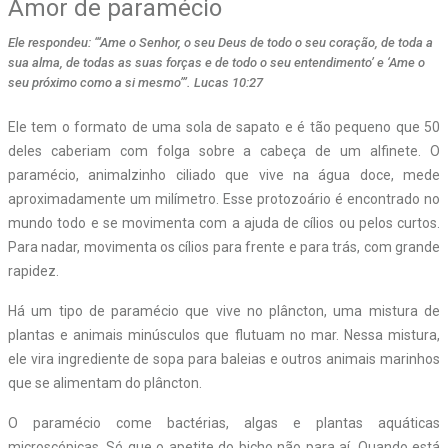
Amor de paramécio
Ele respondeu: “‘Ame o Senhor, o seu Deus de todo o seu coração, de toda a
sua alma, de todas as suas forças e de todo o seu entendimento’ e ‘Ame o
seu próximo como a si mesmo’”. Lucas 10:27
Ele tem o formato de uma sola de sapato e é tão pequeno que 50
deles caberiam com folga sobre a cabeça de um alfinete. O
paramécio, animalzinho ciliado que vive na água doce, mede
aproximadamente um milímetro. Esse protozoário é encontrado no
mundo todo e se movimenta com a ajuda de cílios ou pelos curtos.
Para nadar, movimenta os cílios para frente e para trás, com grande
rapidez.
Há um tipo de paramécio que vive no plâncton, uma mistura de
plantas e animais minúsculos que flutuam no mar. Nessa mistura,
ele vira ingrediente de sopa para baleias e outros animais marinhos
que se alimentam do plâncton.
O paramécio come bactérias, algas e plantas aquáticas
microscópicas. Só que o apetite do bicho não para aí. Quando está