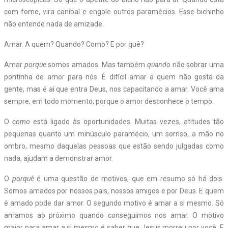
com fome, vira canibal e engole outros paramécios. Esse bichinho
não entende nada de amizade.
Amar. A quem? Quando? Como? E por quê?
Amar
porque
somos amados. Mas também
quando
não sobrar uma
pontinha de amor para nós. É difícil amar a quem não gosta da
gente, mas é aí que entra Deus, nos capacitando a amar. Você ama
sempre, em todo momento, porque o amor desconhece o tempo.
O
como
está ligado às oportunidades. Muitas vezes, atitudes tão
pequenas quanto um minúsculo paramécio, um sorriso, a mão no
ombro, mesmo daquelas pessoas que estão sendo julgadas como
nada, ajudam a demonstrar amor.
O
porquê
é uma questão de motivos, que em resumo só há dois.
Somos amados por nossos pais, nossos amigos e por Deus. E quem
é amado pode dar amor. O segundo motivo é amar a si mesmo. Só
amamos ao próximo quando conseguimos nos amar. O motivo
maior para amar a si mesmo é saber que Jesus morreu por você. E