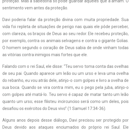
proteção. Mas a sabedoria só pode guardar aqueles que a amam. O
sentimento vem antes da proteção.
Davi poderia falar da proteção divina com muita propriedade. Sua
vida foi repleta de situações de perigo nas quais ele pôde perceber,
com clareza, os braços de Deus ao seu redor. Ele recebeu proteção,
por exemplo, contra os animais selvagens e contra o gigante Golias.
O homem segundo o coração de Deus sabia de onde vinham todas
as vitórias contra inimigos mais fortes que ele.
Falando com o rei Saul, ele disse: “Teu servo toma conta das ovelhas
de seu pai. Quando aparece um leão ou um urso e leva uma ovelha
do rebanho, eu vou atrás dele, atinjo-o com golpes e livro a ovelha de
sua boca. Quando se vira contra mim, eu o pego pela juba, atinjo-o
com golpes até matá-lo. Teu servo é capaz de matar tanto um leão
quanto um urso; esse filisteu incircunciso será como um deles, pois
desafiou os exércitos do Deus vivo” (1 Samuel 17:34-36).
Alguns anos depois desse diálogo, Davi precisou ser protegido por
Deus devido aos ataques enciumados do próprio rei Saul. Ele