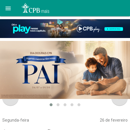

navigate_before
navigate_next
Segunda-feira
26 de fevereiro