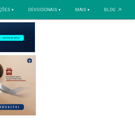
ÇÕES ▾
DEVOCIONAIS ▾
MAIS ▾
BLOG
⇱