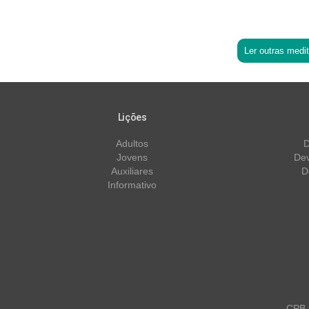
Ler outras medi
Lições
Adultos
D
Jovens
Dev
Auxiliares
D
Informativo
CPB m