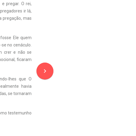
e pregar. O rei,
pregadores ir lá,
a pregação, mas
e fosse Ele quem
-se no cenáculo.
m crer e não se
ocional, ficaram
navigate_next
indo-lhes que O
realmente havia
idas, se tornaram
 como testemunho