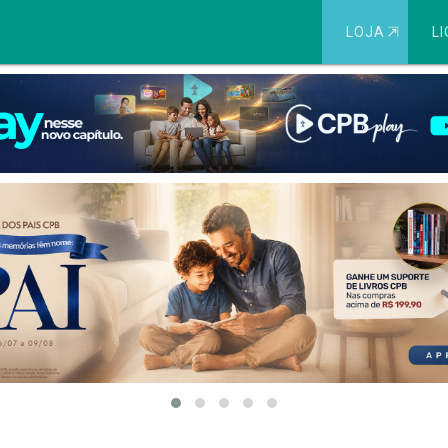
LOJA
⇱
LI