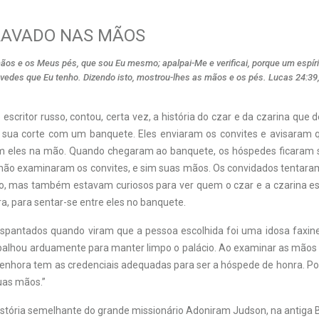
AVADO NAS MÃOS
os e os Meus pés, que sou Eu mesmo; apalpai-Me e verificai, porque um espír
edes que Eu tenho. Dizendo isto, mostrou-lhes as mãos e os pés. Lucas 24:39
e escritor russo, contou, certa vez, a história do czar e da czarina que
sua corte com um banquete. Eles enviaram os convites e avisaram 
m eles na mão. Quando chegaram ao banquete, os hóspedes ficaram 
não examinaram os convites, e sim suas mãos. Os convidados tentara
uilo, mas também estavam curiosos para ver quem o czar e a czarina 
a, para sentar-se entre eles no banquete.
spantados quando viram que a pessoa escolhida foi uma idosa faxine
balhou arduamente para manter limpo o palácio. Ao examinar as mãos 
senhora tem as credenciais adequadas para ser a hóspede de honra. 
uas mãos.”
stória semelhante do grande missionário Adoniram Judson, na antiga 