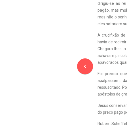
dirigiu-se ao r
pagão, mas muito
mas não o senh
eles notariam su
A crucifixão de
havia de redimi
Chegara-lhes a
achavam psicolo
apavorados qua
navigate_before
Foi preciso qu
apalpassem, da
ressuscitado. Po
apóstolos de gr
Jesus conservar
do preço pago p
Rubem Scheffel