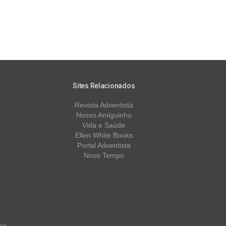
Sites Relacionados
Revista Adventista
Nosso Amiguinho
Vida e Saúde
Ellen White Books
Portal Adventista
Novo Tempo
os.