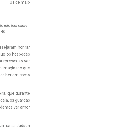
01 de maio
ito não tem carne
, 40
 desejaram honrar
que os hóspedes
surpresos ao ver
m imaginar o que
escolheriam como
ira, que durante
dela, os guardas
Podemos ver amor
Birmânia. Judson