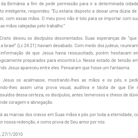
ei da Birmânia a fim de pedir permissão para ir a determinada cidade 
 inteligente, respondeu: “Eu estaria disposto a deixar uma dúzia de 
or, com essas mãos. O meu povo não é tolo para se importar com su
as mãos calejadas pelo trabalho.”
 Cristo deixou os discípulos desorientados. Suas esperanças de “qu
r a Israel” (Lc 24:21) haviam desabado. Com medo dos judeus, reuniram
 informação de que Jesus havia ressuscitado, porém hesitavam e
gicamente preparados para encontrá-Lo. Nesse estado de tensão em
ndo Jesus apareceu entre eles. Pensaram que fosse um fantasma.
e Jesus os acalmasse, mostrando-lhes as mãos e os pés, e ped
ndo-lhes assim uma prova visual, auditiva e tácita de que Ele 
ssuídos dessa certeza, os discípulos, antes temerosos e cheios de dúv
ande coragem e abnegação.
á as marcas dos cravos em Suas mãos e pés por toda a eternidade,
or nossa redenção, e como prova de Seu amor por nós.
, 27/1/2010