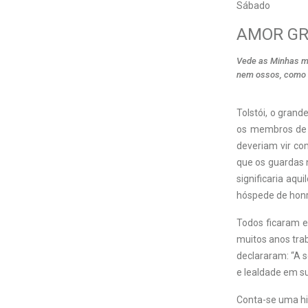
Sábado
AMOR GR
Vede as Minhas mã
nem ossos, como v
Tolstói, o grand
os membros de 
deveriam vir co
que os guardas 
significaria aq
hóspede de honr
Todos ficaram e
muitos anos tra
declararam: “A 
e lealdade em s
Conta-se uma hi