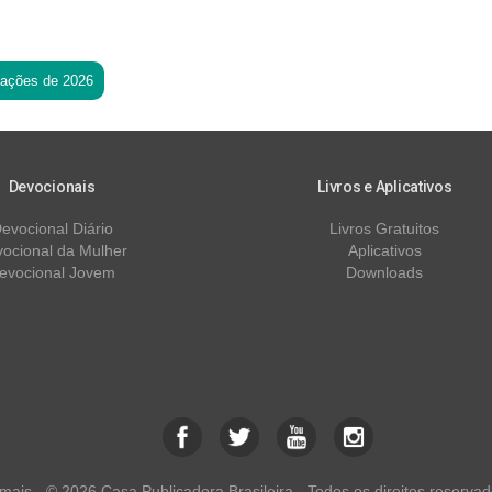
tações de 2026
Devocionais
Livros e Aplicativos
evocional Diário
Livros Gratuitos
ocional da Mulher
Aplicativos
evocional Jovem
Downloads
ais - © 2026 Casa Publicadora Brasileira - Todos os direitos reservad