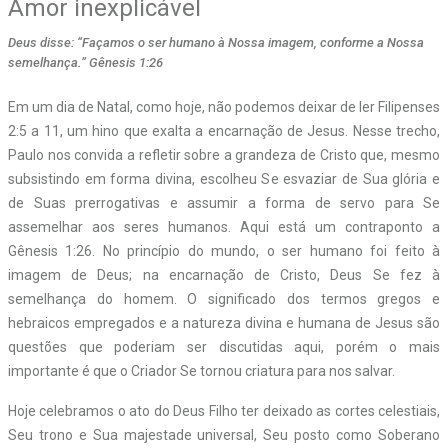
Amor inexplicável
Deus disse: “Façamos o ser humano à Nossa imagem, conforme a Nossa
semelhança.” Gênesis 1:26
E
m um dia de Natal, como hoje, não podemos deixar de ler Filipenses
2:5 a 11, um hino que exalta a encarnação de Jesus. Nesse trecho,
Paulo nos convida a refletir sobre a grandeza de Cristo que, mesmo
subsistindo em forma divina, escolheu Se esvaziar de Sua glória e
de Suas prerrogativas e assumir a forma de servo para Se
assemelhar aos seres humanos. Aqui está um contraponto a
Gênesis 1:26. No princípio do mundo, o ser humano foi feito à
imagem de Deus; na encarnação de Cristo, Deus Se fez à
semelhança do homem. O significado dos termos gregos e
hebraicos empregados e a natureza divina e humana de Jesus são
questões que poderiam ser discutidas aqui, porém o mais
importante é que o Criador Se tornou criatura para nos salvar.
Hoje celebramos o ato do Deus Filho ter deixado as cortes celestiais,
Seu trono e Sua majestade universal, Seu posto como Soberano