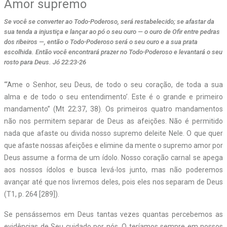
Amor supremo
Se você se converter ao Todo-Poderoso, será restabelecido; se afastar da
sua tenda a injustiça e lançar ao pó o seu ouro — o ouro de Ofir entre pedras
dos ribeiros —, então o Todo-Poderoso será o seu ouro e a sua prata
escolhida. Então você encontrará prazer no Todo-Poderoso e levantará o seu
rosto para Deus. Jó 22:23-26
“‘Ame o Senhor, seu Deus, de todo o seu coração, de toda a sua
alma e de todo o seu entendimento’. Este é o grande e primeiro
mandamento” (Mt 22:37, 38). Os primeiros quatro mandamentos
não nos permitem separar de Deus as afeições. Não é permitido
nada que afaste ou divida nosso supremo deleite Nele. O que quer
que afaste nossas afeições e elimine da mente o supremo amor por
Deus assume a forma de um ídolo. Nosso coração carnal se apega
aos nossos ídolos e busca levá-los junto, mas não poderemos
avançar até que nos livremos deles, pois eles nos separam de Deus
(T1, p. 264 [289]).
Se pensássemos em Deus tantas vezes quantas percebemos as
evidências de Seu cuidado por nós, O teríamos sempre em nossos