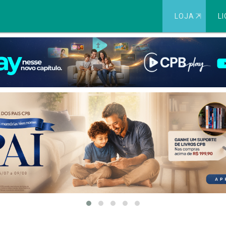
LOJA
⇱
LI