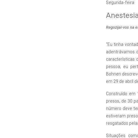
Segunda-feira
Anestesi
Regozijai-vos na 
“Eu tinha vonta
adentrávamos o 
características
pessoa, eu pert
Bohnen descrev
em 29 de abril d
Construído em 
presos, de 30 p
número deve ter
estiveram preso
resgatados pela
Situações com