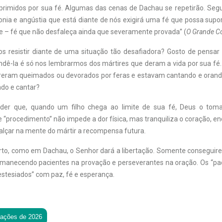
primidos por sua fé. Algumas das cenas de Dachau se repetirão. Segu
nia e angústia que está diante de nós exigirá uma fé que possa supor
 – fé que não desfaleça ainda que severamente provada” (
O Grande Co
resistir diante de uma situação tão desafiadora? Gosto de pensar
dê-la é só nos lembrarmos dos mártires que deram a vida por sua fé. 
reram queimados ou devorados por feras e estavam cantando e oran
do e cantar?
nder que, quando um filho chega ao limite de sua fé, Deus o to
e “procedimento” não impede a dor física, mas tranquiliza o coração, e
alçar na mente do mártir a recompensa futura.
o, como em Dachau, o Senhor dará a libertação. Somente conseguir
manecendo pacientes na provação e perseverantes na oração. Os “pa
stesiados” com paz, fé e esperança.
tações de 2026