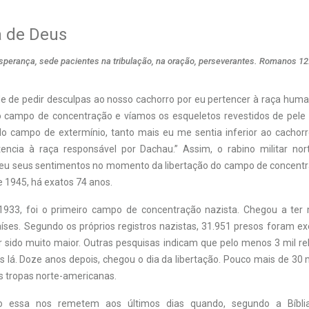
a de Deus
esperança, sede pacientes na tribulação, na oração, perseverantes. Romanos 12
de de pedir desculpas ao nosso cachorro por eu pertencer à raça hum
campo de concentração e víamos os esqueletos revestidos de pele 
 do campo de extermínio, tanto mais eu me sentia inferior ao cachor
encia à raça responsável por Dachau.” Assim, o rabino militar nor
eu seus sentimentos no momento da libertação do campo de concentr
e 1945, há exatos 74 anos.
1933, foi o primeiro campo de concentração nazista. Chegou a ter 
aíses. Segundo os próprios registros nazistas, 31.951 presos foram e
 sido muito maior. Outras pesquisas indicam que pelo menos 3 mil r
s lá. Doze anos depois, chegou o dia da libertação. Pouco mais de 30 
s tropas norte-americanas.
o essa nos remetem aos últimos dias quando, segundo a Bíblia