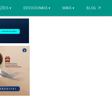
ÇÕES ▾
DEVOCIONAIS ▾
MAIS ▾
BLOG
⇱