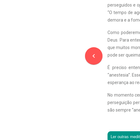
perseguidos e o
“O tempo de ago
demora e a fome
Como poderemos 
Deus. Para enten
que muitos mor
navigate_before
pode ser queima
É preciso ente
“anestesia”. Ess
esperança ao re
No momento cert
perseguição per
são sempre “ane
Ler outras medi