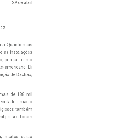
29 de abril
:12
ana. Quanto mais
e as instalações
ro, porque, como
te-americano Eli
ação de Dachau,
mais de 188 mil
xecutados, mas o
eligiosos também
mil presos foram
, muitos serão