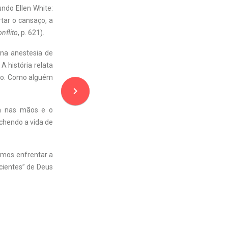
ndo Ellen White:
tar o cansaço, a
nflito
, p. 621).
 na anestesia de
A história relata
do. Como alguém
navigate_next
ma nas mãos e o
nchendo a vida de
emos enfrentar a
cientes” de Deus