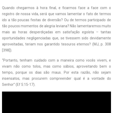
Quando chegarmos à hora final, e ficarmos face a face com o
registro de nossa vida, será que vamos lamentar o fato de termos
ido a tão poucas festas de diversão? Ou de termos participado de
tão poucos momentos de alegria leviana? Não lamentaremos muito
mais as horas desperdiçadas em satisfação egoísta – tantas
oportunidades negligenciadas que, se tivessem sido devidamente
aproveitadas, teriam nos garantido tesouros eternos? (MJ, p. 308
[398]).
“Portanto, tenham cuidado com a maneira como vocês vivem, e
vivam não como tolos, mas como sábios, aproveitando bem o
tempo, porque os dias são maus. Por esta razão, não sejam
insensatos, mas procurem compreender qual é a vontade do
Senhor” (Ef 5:15-17).