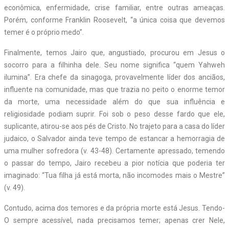
econômica, enfermidade, crise familiar, entre outras ameaças.
Porém, conforme Franklin Roosevelt, “a única coisa que devemos
temer é o próprio medo”.
Finalmente, temos Jairo que, angustiado, procurou em Jesus o
socorro para a filhinha dele. Seu nome significa “quem Yahweh
ilumina”. Era chefe da sinagoga, provavelmente líder dos anciãos,
influente na comunidade, mas que trazia no peito o enorme temor
da morte, uma necessidade além do que sua influência e
religiosidade podiam suprir. Foi sob o peso desse fardo que ele,
suplicante, atirou-se aos pés de Cristo. No trajeto para a casa do líder
judaico, o Salvador ainda teve tempo de estancar a hemorragia de
uma mulher sofredora (v. 43-48). Certamente apressado, temendo
o passar do tempo, Jairo recebeu a pior notícia que poderia ter
imaginado: “Tua filha já está morta, não incomodes mais o Mestre”
(v. 49).
Contudo, acima dos temores e da própria morte está Jesus. Tendo-
O sempre acessível, nada precisamos temer; apenas crer Nele,