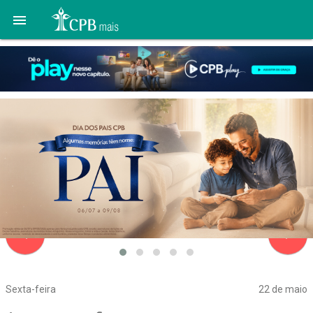

navigate_before
navigate_next
Sexta-feira
22 de maio