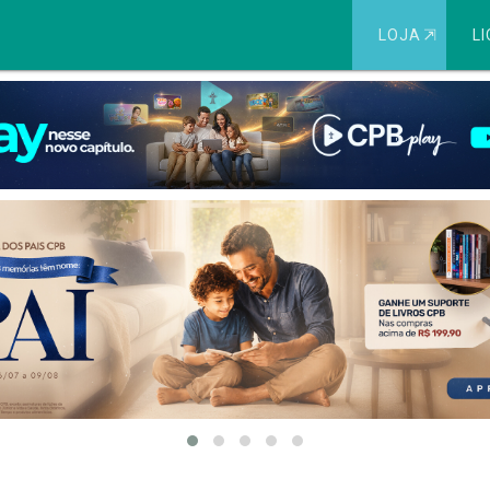
LOJA
⇱
LI