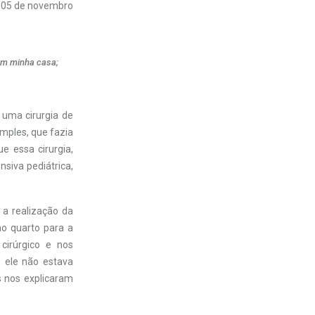
05 de novembro
 em minha casa;
 uma cirurgia de
imples, que fazia
e essa cirurgia,
siva pediátrica,
 a realização da
no quarto para a
cirúrgico e nos
 ele não estava
 nos explicaram