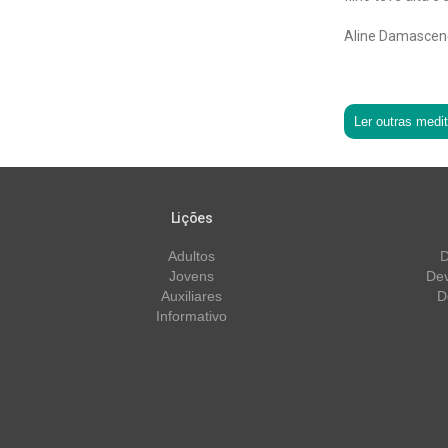
Aline Damasceno
Ler outras medi
Lições
Adultos
D
Jovens
Dev
Auxiliares
D
Informativo