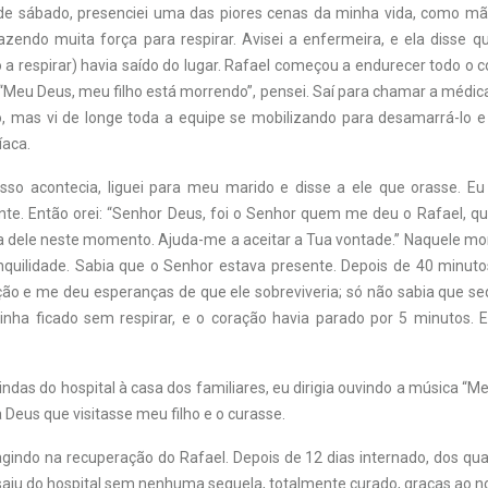
e sábado, presenciei uma das piores cenas da minha vida, como mãe
azendo muita força para respirar. Avisei a enfermeira, e ela disse q
a respirar) havia saído do lugar. Rafael começou a endurecer todo o co
. “Meu Deus, meu filho está morrendo”, pensei. Saí para chamar a médi
o, mas vi de longe toda a equipe se mobilizando para desamarrá-lo 
aca.
sso acontecia, liguei para meu marido e disse a ele que orasse. Eu
nte. Então orei: “Senhor Deus, foi o Senhor quem me deu o Rafael, q
ida dele neste momento. Ajuda-me a aceitar a Tua vontade.” Naquele m
anquilidade. Sabia que o Senhor estava presente. Depois de 40 minuto
ação e me deu esperanças de que ele sobreviveria; só não sabia que s
 tinha ficado sem respirar, e o coração havia parado por 5 minutos. E
vindas do hospital à casa dos familiares, eu dirigia ouvindo a música “Me
a Deus que visitasse meu filho e o curasse.
agindo na recuperação do Rafael. Depois de 12 dias internado, dos qua
e saiu do hospital sem nenhuma sequela, totalmente curado, graças ao n