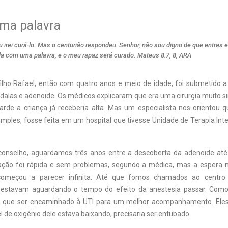
ma palavra
u irei curá-lo. Mas o centurião respondeu: Senhor, não sou digno de que entres
com uma palavra, e o meu rapaz será curado. Mateus 8:7, 8, ARA
lho Rafael, então com quatro anos e meio de idade, foi submetido a
dalas e adenoide. Os médicos explicaram que era uma cirurgia muito s
rde a criança já receberia alta. Mas um especialista nos orientou qu
ples, fosse feita em um hospital que tivesse Unidade de Terapia Inten
onselho, aguardamos três anos entre a descoberta da adenoide até
ração foi rápida e sem problemas, segundo a médica, mas a espera 
omeçou a parecer infinita. Até que fomos chamados ao centro 
 estavam aguardando o tempo do efeito da anestesia passar. Como
ia que ser encaminhado à UTI para um melhor acompanhamento. Eles
l de oxigênio dele estava baixando, precisaria ser entubado.