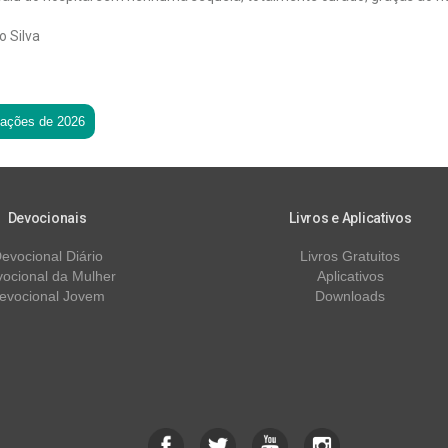
 Silva
tações de 2026
Devocionais
Livros e Aplicativos
evocional Diário
Livros Gratuitos
ocional da Mulher
Aplicativos
evocional Jovem
Downloads