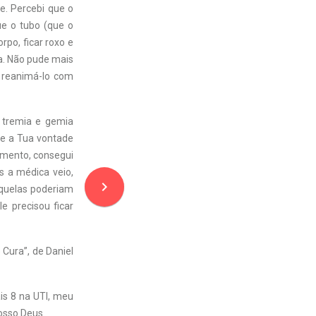
. Percebi que o
ue o tubo (que o
rpo, ficar roxo e
ca. Não pude mais
e reanimá-lo com
 t
remia e gemia
ue a Tua vontade
omento, consegui
s a médica veio,
navigate_next
equelas poderiam
le precisou ficar
 Cura”, de Daniel
is 8 na UTI, meu
osso Deus.