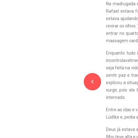
Na madrugada d
Rafael estava f
estava ajudando 
revirar os olhos
entrar no quart
massagem cardí
Enquanto tudo i
incontrolavelme
seja feita na v
sentir paz e tr
navigate_before
explicou a situ
surgir, pois ele
internado.
Entre as idas e 
Lüdtke e, pedia 
Deus já estava 
filho teve alta 