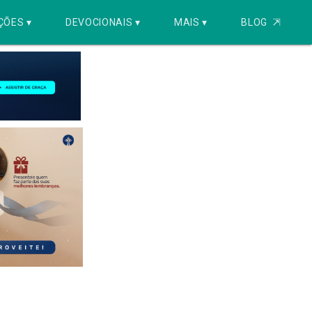
ÇÕES ▾
DEVOCIONAIS ▾
MAIS ▾
BLOG
⇱