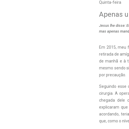
Quinta-feira
Apenas u
Jesus lhe disse: E
mas apenas manda 
E
m 2015, meu fi
retirada de amíg
de manhã e à ta
mesmo sendo sim
por precaução.
Seguindo esse c
cirurgia. A ope
chegada dele c
explicaram que
acordando, ter
que, como o níve