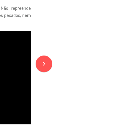
 Não repreende
sos pecados, nem
navigate_next