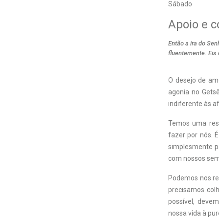
Sábado
Apoio e 
Então a ira do Sen
fluentemente. Eis 
O
desejo de amo
agonia no Getsê
indiferente às a
Temos uma resp
fazer por nós. 
simplesmente po
com nossos seme
Podemos nos rela
precisamos col
possível, devem
nossa vida à pur