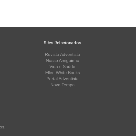
Sites Relacionados
Revista Adventista
Nosso Amiguinho
Vida e Saúde
Ellen White Books
Portal Adventista
Novo Tempo
os.