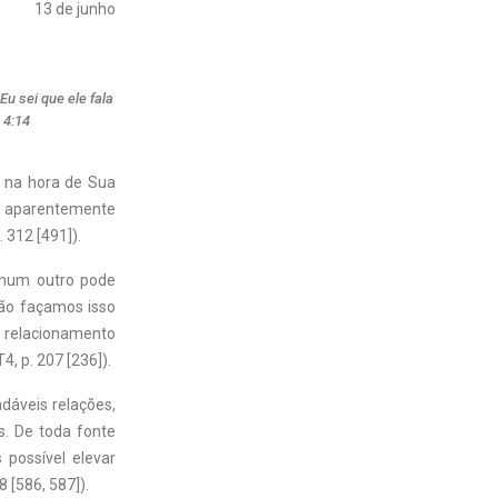
13 de junho
Eu sei que ele fala
 4:14
, na hora de Sua
ra aparentemente
 312 [491]).
nhum outro pode
Não façamos isso
o relacionamento
, p. 207 [236]).
adáveis relações,
. De toda fonte
 possível elevar
 [586, 587]).