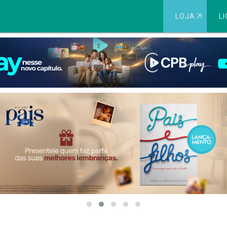
LOJA
⇱
LI