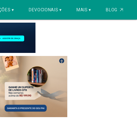
ÇÕES ▾
DEVOCIONAIS ▾
MAIS ▾
BLOG
⇱