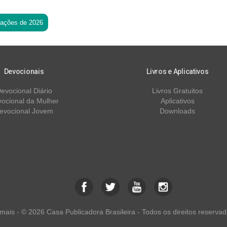
tações de 2026
Devocionais
Livros e Aplicativos
evocional Diário
Livros Gratuitos
ocional da Mulher
Aplicativos
evocional Jovem
Downloads
ais - © 2026 Casa Publicadora Brasileira - Todos os direitos reservad