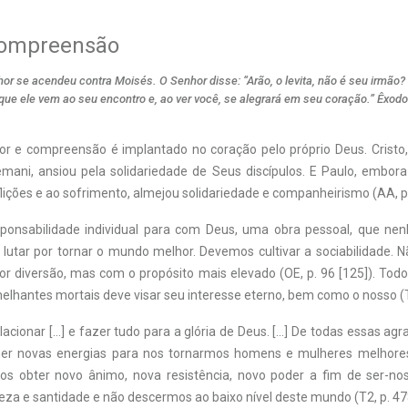
compreensão
hor se acendeu contra Moisés. O Senhor disse: “Arão, o levita, não é seu irmão? 
que ele vem ao seu encontro e, ao ver você, se alegrará em seu coração.” Êxodo
r e compreensão é implantado no coração pelo próprio Deus. Cristo
mani, ansiou pela solidariedade de Seus discípulos. E Paulo, embo
flições e ao sofrimento, almejou solidariedade e companheirismo (AA, p.
onsabilidade individual para com Deus, uma obra pessoal, que ne
É lutar por tornar o mundo melhor. Devemos cultivar a sociabilidade. 
r diversão, mas com o propósito mais elevado (OE, p. 96 [125]). Tod
lhantes mortais deve visar seu interesse eterno, bem como o nosso (T4
cionar […] e fazer tudo para a glória de Deus. […] De todas essas agr
her novas energias para nos tornarmos homens e mulheres melhores
os obter novo ânimo, nova resistência, novo poder a fim de ser-nos
eza e santidade e não descermos ao baixo nível deste mundo (T2, p. 478