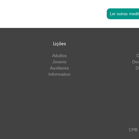
Ler outras medi
Lições
Adultos
D
Jovens
Dev
Auxiliares
D
Informativo
CPB m