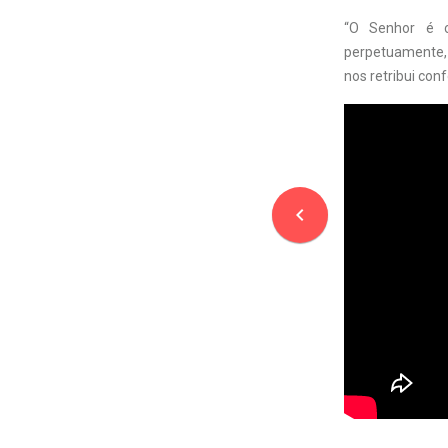
“O Senhor é c
perpetuamente, 
nos retribui con
navigate_before