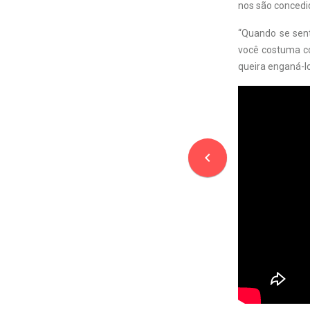
nos são concedid
“Quando se sen
você costuma com
queira enganá-lo
navigate_before