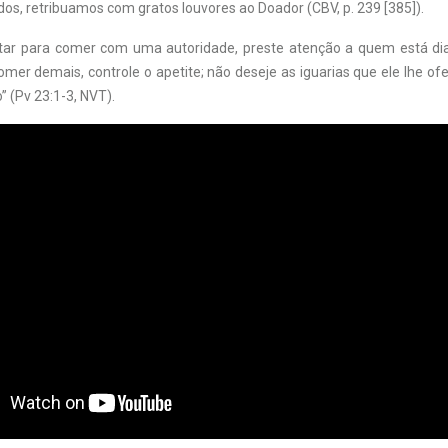
os, retribuamos com gratos louvores ao Doador (CBV, p. 239 [385]).
tar para comer com uma autoridade, preste atenção a quem está dia
er demais, controle o apetite; não deseje as iguarias que ele lhe ofe
” (Pv 23:1-3, NVT).