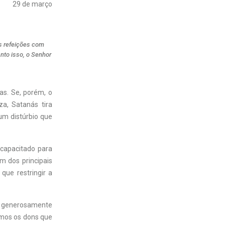
29 de março
s refeições com
nto isso, o Senhor
s. Se, porém, o
a, Satanás tira
um distúrbio que
ncapacitado para
m dos principais
que restringir a
ão generosamente
armos os dons que