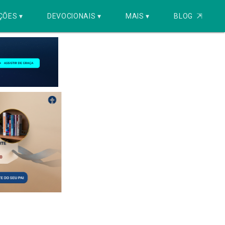
ÇÕES ▾
DEVOCIONAIS ▾
MAIS ▾
BLOG
⇱