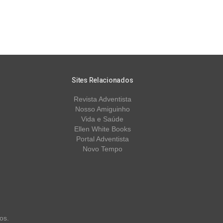
Sites Relacionados
Revista Adventista
Nosso Amiguinho
Vida e Saúde
Ellen White Books
Portal Adventista
Novo Tempo
os.