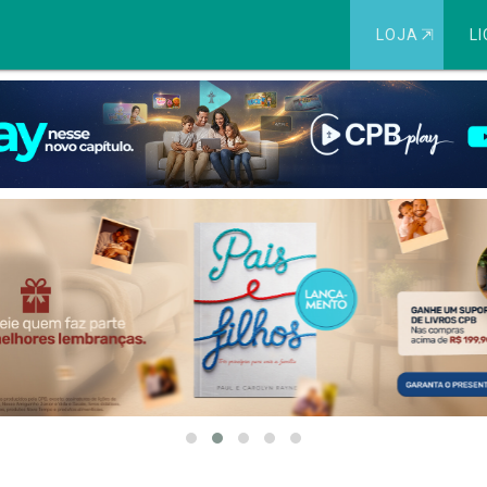
LOJA
⇱
LI