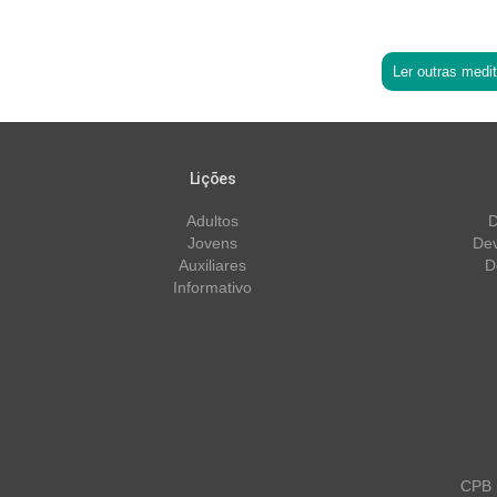
Ler outras medi
Lições
Adultos
D
Jovens
Dev
Auxiliares
D
Informativo
CPB m