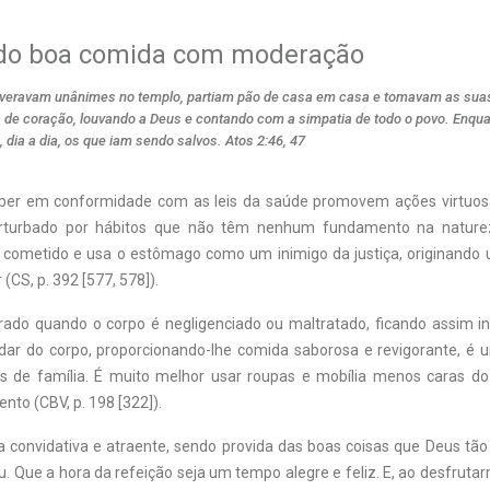
do boa comida com moderação
everavam unânimes no templo, partiam pão de casa em casa e tomavam as sua
za de coração, louvando a Deus e contando com a simpatia de todo o povo. Enqua
 dia a dia, os que iam sendo salvos. Atos 2:46, 47
ber em conformidade com as leis da saúde promovem ações virtuosa
turbado por hábitos que não têm nenhum fundamento na naturez
o cometido e usa o estômago como um inimigo da justiça, originando 
 (CS, p. 392 [577, 578]).
ado quando o corpo é negligenciado ou maltratado, ficando assim i
idar do corpo, proporcionando-lhe comida saborosa e revigorante, é u
s de família. É muito melhor usar roupas e mobília menos caras do 
ento (CBV, p. 198 [322]).
 convidativa e atraente, sendo provida das boas coisas que Deus t
. Que a hora da refeição seja um tempo alegre e feliz. E, ao desfrut