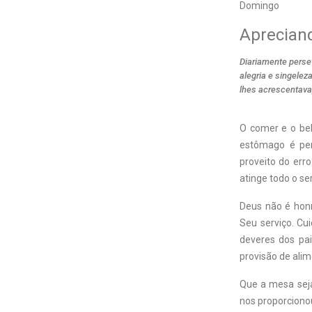
Domingo
Aprecian
Diariamente pers
alegria e singele
lhes acrescentava,
O comer e o be
estômago é per
proveito do err
atinge todo o ser
Deus não é honr
Seu serviço. Cu
deveres dos pai
provisão de alim
Que a mesa seja
nos proporcionou