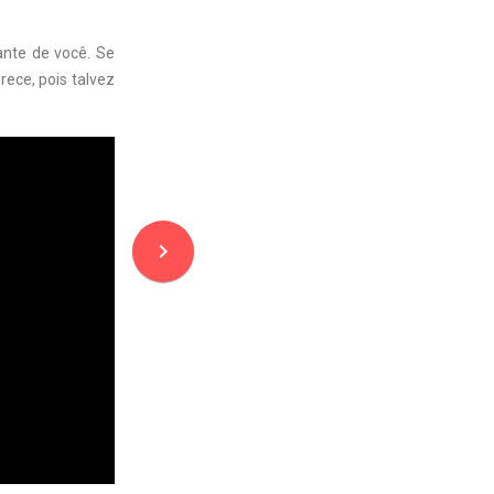
nte de você. Se
rece, pois talvez
navigate_next