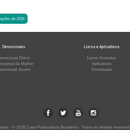
tações de 2026
Devocionais
Livros e Aplicativos
evocional Diário
Livros Gratuitos
ocional da Mulher
Aplicativos
evocional Jovem
Downloads
ais - © 2026 Casa Publicadora Brasileira - Todos os direitos reservad