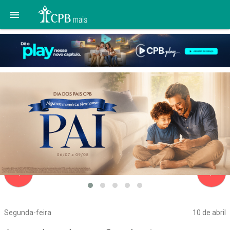

navigate_before
navigate_next
Segunda-feira
10 de abril