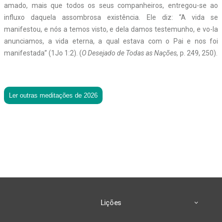
amado, mais que todos os seus companheiros, entregou-se ao
influxo daquela assombrosa existência. Ele diz: “A vida se
manifestou, e nós a temos visto, e dela damos testemunho, e vo-la
anunciamos, a vida eterna, a qual estava com o Pai e nos foi
manifestada” (1Jo 1:2). (
O Desejado de Todas as Nações,
p. 249, 250).
Ler outras meditações de 2026
Lições