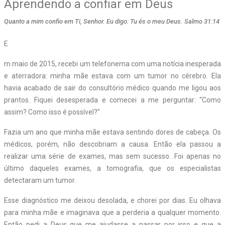
Aprendendo a confiar em Deus
Quanto a mim confio em Ti, Senhor. Eu digo: Tu és o meu Deus. Salmo 31:14
E
m maio de 2015, recebi um telefonema com uma notícia inesperada
e aterradora: minha mãe estava com um tumor no cérebro. Ela
havia acabado de sair do consultório médico quando me ligou aos
prantos. Fiquei desesperada e comecei a me perguntar: “Como
assim? Como isso é possível?”
Fazia um ano que minha mãe estava sentindo dores de cabeça. Os
médicos, porém, não descobriam a causa. Então ela passou a
realizar uma série de exames, mas sem sucesso. Foi apenas no
último daqueles exames, a tomografia, que os especialistas
detectaram um tumor.
Esse diagnóstico me deixou desolada, e chorei por dias. Eu olhava
para minha mãe e imaginava que a perderia a qualquer momento.
Então pedi a Deus que me ajudasse a passar por isso e que a