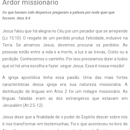
Ardor missionário
Os que haviam sido dispersos pregavam a palavra por onde quer que
fossem. Atos 8:4
J
esus falou que há alegria no Céu por um pecador que se arrepende
(Lc 15:10). O resgate de um perdido produz felicidade, inclusive na
Terra. Se amamos Jesus, devemos procurar os perdidos. As
pessoas estão entre a vida e a morte, a luz e as trevas, Cristo ou a
perdição. Conhecemos o caminho. Por isso precisamos dizer a todos
que só há uma escolha a fazer: seguir Jesus. Essa é nossa missão!
A igreja apostólica tinha essa paixão. Uma das mais fortes
características dessa igreja era sua natureza missionária. A
distribuição de línguas em Atos 2 foi um milagre missionário. As
línguas faladas eram as dos estrangeiros que estavam em
Jerusalém (At 2:5-12).
Jesus disse que a finalidade de o poder do Espírito descer sobre nós
é nos transformar em testemunhas. Foi o que aconteceu no livro de