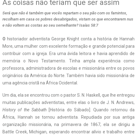
As coisas não teriam que ser assim
Será que não é também que vocês repartam o seu pão com os famintos,
recolham em casa os pobres desabrigados, vistam os que encontrarem nus
e não voltem as costas ao seu semelhante? Isaías 58:7
O
historiador adventista George Knight conta a história de Hannah
More, uma mulher com excelente formação e grande potencial para
contribuir com a igreja. Era uma ávida leitora e havia aprendido de
memória o Novo Testamento. Tinha ampla experiência como
professora, administradora de escolas e missionária entre os povos
originários da América do Norte. Também havia sido missionária de
uma agência cristã na África Ocidental.
Um dia, ela se encontrou com o pastor S. N. Haskell, que lhe entregou
muitas publicações adventistas, entre elas o livro de J. N. Andrews,
History of the Sabbath
[História do Sábado]. Quando retornou da
África, Hannah se tornou adventista. Repudiada por sua antiga
organização missionária, na primavera de 1867, ela se dirigiu a
Battle Creek, Michigan, esperando encontrar alívio e trabalho entre