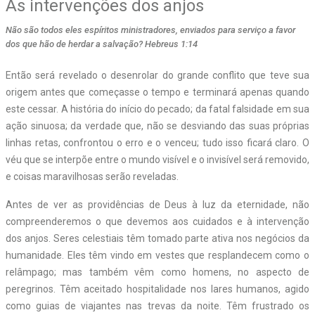
As intervenções dos anjos
Não são todos eles espíritos ministradores, enviados para serviço a favor
dos que hão de herdar a salvação? Hebreus 1:14
Então será revelado o desenrolar do grande conflito que teve sua
origem antes que começasse o tempo e terminará apenas quando
este cessar. A história do início do pecado; da fatal falsidade em sua
ação sinuosa; da verdade que, não se desviando das suas próprias
linhas retas, confrontou o erro e o venceu; tudo isso ficará claro. O
véu que se interpõe entre o mundo visível e o invisível será removido,
e coisas maravilhosas serão reveladas.
Antes de ver as providências de Deus à luz da eternidade, não
compreenderemos o que devemos aos cuidados e à intervenção
dos anjos. Seres celestiais têm tomado parte ativa nos negócios da
humanidade. Eles têm vindo em vestes que resplandecem como o
relâmpago; mas também vêm como homens, no aspecto de
peregrinos. Têm aceitado hospitalidade nos lares humanos, agido
como guias de viajantes nas trevas da noite. Têm frustrado os