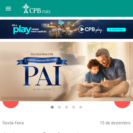

navigate_before
navigate_next
Sexta-feira
15 de dezembro