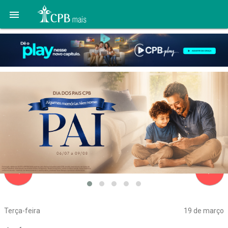

navigate_before
navigate_next
Terça-feira
19 de março