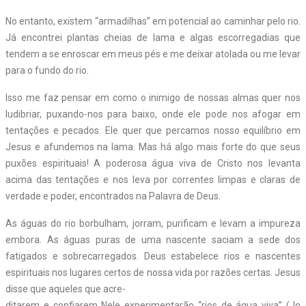
No entanto, existem “armadilhas” em potencial ao caminhar pelo rio.
Já encontrei plantas cheias de lama e algas escorregadias que
tendem a se enroscar em meus pés e me deixar atolada ou me levar
para o fundo do rio.
Isso me faz pensar em como o inimigo de nossas almas quer nos
ludibriar, puxando-nos para baixo, onde ele pode nos afogar em
tentações e pecados. Ele quer que percamos nosso equilíbrio em
Jesus e afundemos na lama. Mas há algo mais forte do que seus
puxões espirituais! A poderosa água viva de Cristo nos levanta
acima das tentações e nos leva por correntes limpas e claras de
verdade e poder, encontrados na Palavra de Deus.
As águas do rio borbulham, jorram, purificam e levam a impureza
embora. As águas puras de uma nascente saciam a sede dos
fatigados e sobrecarregados. Deus estabelece rios e nascentes
espirituais nos lugares certos de nossa vida por razões certas. Jesus
disse que aqueles que acre-
ditarem e confiarem Nele experimentarão “rios de água viva” (Jo