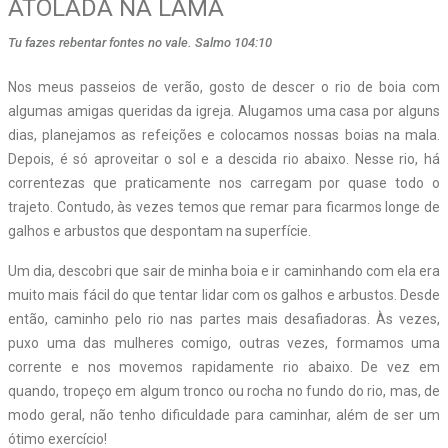
ATOLADA NA LAMA
Tu fazes rebentar fontes no vale. Salmo 104:10
Nos meus passeios de verão, gosto de descer o rio de boia com
algumas amigas queridas da igreja. Alugamos uma casa por alguns
dias, planejamos as refeições e colocamos nossas boias na mala.
Depois, é só aproveitar o sol e a descida rio abaixo. Nesse rio, há
correntezas que praticamente nos carregam por quase todo o
trajeto. Contudo, às vezes temos que remar para ficarmos longe de
galhos e arbustos que despontam na superfície.
Um dia, descobri que sair de minha boia e ir caminhando com ela era
muito mais fácil do que tentar lidar com os galhos e arbustos. Desde
então, caminho pelo rio nas partes mais desafiadoras. Às vezes,
puxo uma das mulheres comigo, outras vezes, formamos uma
corrente e nos movemos rapidamente rio abaixo. De vez em
quando, tropeço em algum tronco ou rocha no fundo do rio, mas, de
modo geral, não tenho dificuldade para caminhar, além de ser um
ótimo exercício!