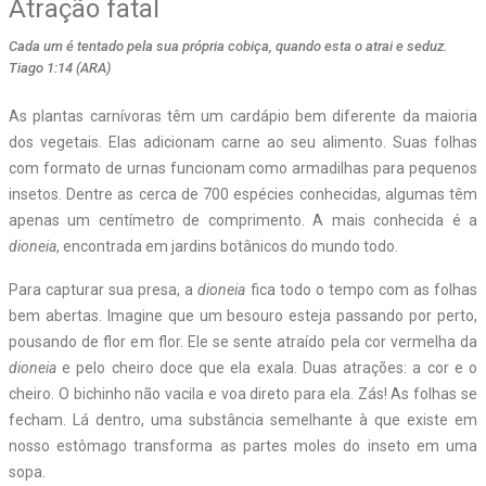
Atração fatal
Cada um é tentado pela sua própria cobiça, quando esta o atrai e seduz.
Tiago 1:14 (ARA)
As plantas carnívoras têm um cardápio bem diferente da maioria
dos vegetais. Elas adicionam carne ao seu alimento. Suas folhas
com formato de urnas funcionam como armadilhas para pequenos
insetos. Dentre as cerca de 700 espécies conhecidas, algumas têm
apenas um centímetro de comprimento. A mais conhecida é a
dioneia
, encontrada em jardins botânicos do mundo todo.
Para capturar sua presa, a
dioneia
fica todo o tempo com as folhas
bem abertas. Imagine que um besouro esteja passando por perto,
pousando de flor em flor. Ele se sente atraído pela cor vermelha da
dioneia
e pelo cheiro doce que ela exala. Duas atrações: a cor e o
cheiro. O bichinho não vacila e voa direto para ela. Zás! As folhas se
fecham. Lá dentro, uma substância semelhante à que existe em
nosso estômago transforma as partes moles do inseto em uma
sopa.