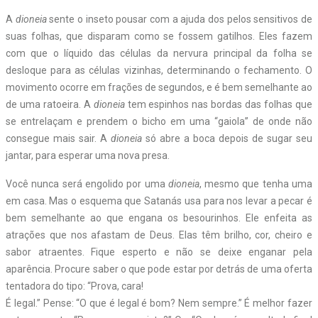
A
dioneia
sente o inseto pousar com a ajuda dos pelos sensitivos de
suas folhas, que disparam como se fossem gatilhos. Eles fazem
com que o líquido das células da nervura principal da folha se
desloque para as células vizinhas, determinando o fechamento. O
movimento ocorre em frações de segundos, e é bem semelhante ao
de uma ratoeira. A
dioneia
tem espinhos nas bordas das folhas que
se entrelaçam e prendem o bicho em uma “gaiola” de onde não
consegue mais sair. A
dioneia
só abre a boca depois de sugar seu
jantar, para esperar uma nova presa.
Você nunca será engolido por uma
dioneia
, mesmo que tenha uma
em casa. Mas o esquema que Satanás usa para nos levar a pecar é
bem semelhante ao que engana os besourinhos. Ele enfeita as
atrações que nos afastam de Deus. Elas têm brilho, cor, cheiro e
sabor atraentes. Fique esperto e não se deixe enganar pela
aparência. Procure saber o que pode estar por detrás de uma oferta
tentadora do tipo: “Prova, cara!
É legal.” Pense: “O que é legal é bom? Nem sempre.” É melhor fazer