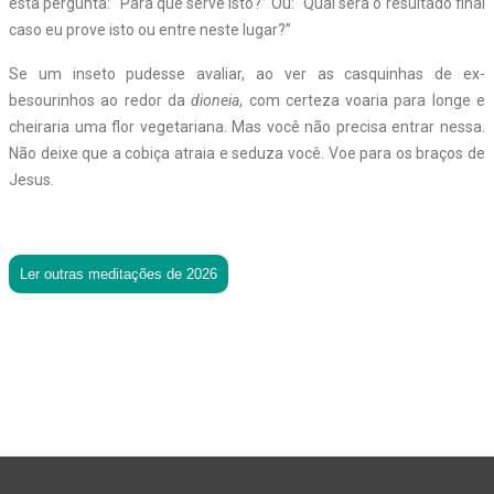
esta pergunta: “Para que serve isto?” Ou: “Qual será o resultado final
caso eu prove isto ou entre neste lugar?”
Se um inseto pudesse avaliar, ao ver as casquinhas de ex-
besourinhos ao redor da
dioneia
, com certeza voaria para longe e
cheiraria uma flor vegetariana. Mas você não precisa entrar nessa.
Não deixe que a cobiça atraia e seduza você. Voe para os braços de
Jesus.
Ler outras meditações de 2026