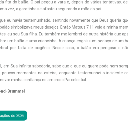
da fita do balão. O pai pegou a vara e, depois de várias tentativas, d
s uma vez, a garotinha se afastou segurando a mão do pai.
 que eu havia testemunhado, sentindo novamente que Deus queria qu
 balão simbolizava meus desejos. Então Mateus 7:11 veio à minha men
tes, eu sou Sua filha. Eu também me lembrei de outra história que a
 sobre um balão e uma criancinha. A criança engoliu um pedaço de um b
ebral por falta de oxigênio. Nesse caso, o balão era perigoso e n
al, em Sua infinita sabedoria, sabe que o que eu quero pode nem sem
s poucos momentos na esteira, enquanto testemunhei o incidente co
novar minha confiança no amoroso Pai celestial.
ond-Brummel
tações de 2026