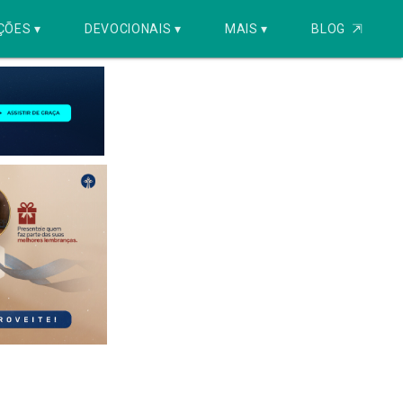
ÇÕES ▾
DEVOCIONAIS ▾
MAIS ▾
BLOG
⇱