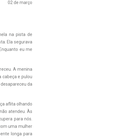
02 de março
ela na pista de
ta. Ela segurava
 Enquanto eu me
pareceu. A menina
a cabeça e pulou
e desapareceu da
nça aflita olhando
 não atendeu. Às
cupera para nós.
u com uma mulher
mente longa para