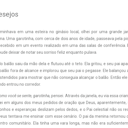
esejos
minhava em uma esteira no ginásio local, olhei por uma grande jan
na. Uma garotinha, com cerca de dois anos de idade, passeava pela pis
 recebido em um evento realizado em uma das salas de conferência.
pude deixar de notar seu sorriso feliz enquanto pulava.
do balão saiu da mão dela e flutuou até o teto. Ela gritou, e seu pai a
balão fora de alcance e implorou que seu pai o pegasse. Ele balançou 
stendidos para mostrar que não conseguia alcançar o balão. Então el
do entrou no corredor.
omo você se sente, garotinha
, pensei. Através da janela, eu via essa cria
ei em alguns dos meus pedidos de oração que Deus, aparentemente,
onhos e esperanças deslizam pelos dedos, e o Pai celestial não os re
Deus tentava me ensinar com esse cenário. O pai da menina retorno
ntro comunitário. Ela tinha uma vara longa, mas não era suficiente