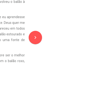
evolveu o balão à
e eu aprendesse
te. Deus quer me
pareceu em todos
alão estourado e
navigate_next
ão uma fonte de
pre ser o melhor
m o balão roxo,