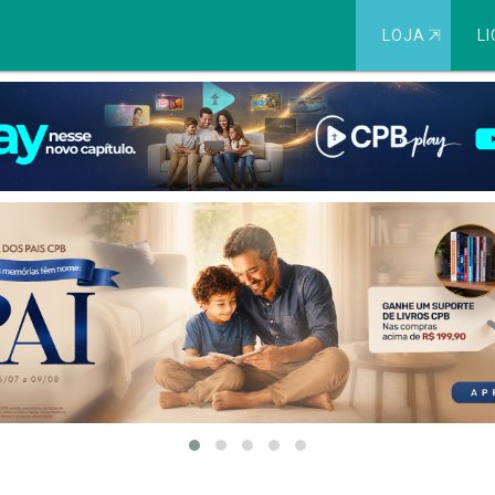
LOJA
⇱
LI