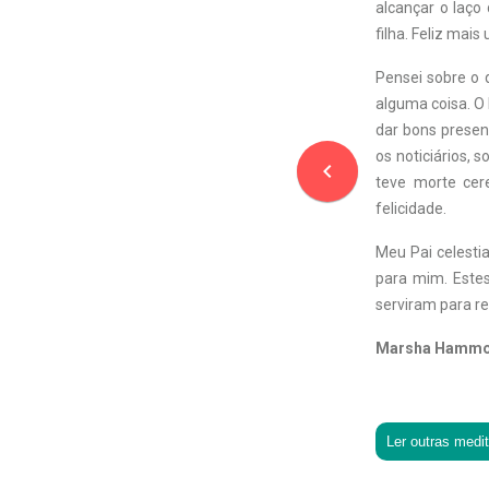
alcançar o laço 
filha. Feliz mai
Pensei sobre o
alguma coisa. O
dar bons presen
os noticiários,
navigate_before
teve morte cer
felicidade.
Meu Pai celesti
para mim. Este
serviram para re
Marsha Hamm
Ler outras medi