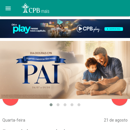

navigate_before
navigate_next
Quarta-feira
21 de agosto