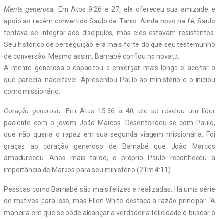
Mente generosa.
Em Atos 9:26 e 27, ele ofereceu sua amizade e
apoio ao recém convertido Saulo de Tarso. Ainda novo na fé, Saulo
tentava se integrar aos discípulos, mas eles estavam resistentes.
Seu histórico de perseguição era mais forte do que seu testemunho
de conversão. Mesmo assim, Barnabé confiou no novato.
A mente generosa o capacitou a enxergar mais longe e aceitar o
que parecia inaceitável. Apresentou Paulo ao ministério e o iniciou
como missionário.
Coração generoso.
Em Atos 15:36 a 40, ele se revelou um líder
paciente com o jovem João Marcos. Desentendeu-se com Paulo,
que não queria o rapaz em sua segunda viagem missionária. Foi
graças ao coração generoso de Barnabé que João Marcos
amadureceu. Anos mais tarde, o próprio Paulo reconheceu a
importância de Marcos para seu ministério (2Tm 4:11).
Pessoas como Barnabé são mais felizes e realizadas. Há uma série
de motivos para isso, mas Ellen White destaca a razão principal: “A
maneira em que se pode alcançar a verdadeira felicidade é buscar o