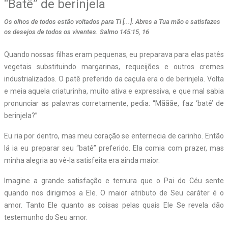
“Batê” de berinjela
Os olhos de todos estão voltados para Ti [...]. Abres a Tua mão e satisfazes
os desejos de todos os viventes. Salmo 145:15, 16
Quando nossas filhas eram pequenas, eu preparava para elas patês
vegetais substituindo margarinas, requeijões e outros cremes
industrializados. O patê preferido da caçula era o de berinjela. Volta
e meia aquela criaturinha, muito ativa e expressiva, e que mal sabia
pronunciar as palavras corretamente, pedia: “Mãããe, faz ‘batê’ de
berinjela?”
Eu ria por dentro, mas meu coração se enternecia de carinho. Então
lá ia eu preparar seu “batê” preferido. Ela comia com prazer, mas
minha alegria ao vê-la satisfeita era ainda maior.
Imagine a grande satisfação e ternura que o Pai do Céu sente
quando nos dirigimos a Ele. O maior atributo de Seu caráter é o
amor. Tanto Ele quanto as coisas pelas quais Ele Se revela dão
testemunho do Seu amor.