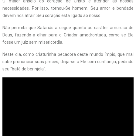
O maior anseio do coração de Cristo é atender às nossas
necessidades. Por isso, tornou-Se homem. Seu amor e bondade
devem nos atrair. Seu coração está ligado ao nosso.
Não permita que Satanás a cegue quanto ao caráter amoroso de
Deus, fazendo-a olhar para o Criador amedrontada, como se Ele
fosse um juiz sem misericórdia.
Neste dia, como criaturinha pecadora deste mundo ímpio, que mal
sabe pronunciar suas preces, dirija-se a Ele com confiança, pedindo
seu “batê de berinjela”.