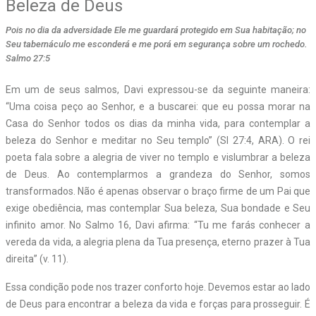
Beleza de Deus
Pois no dia da adversidade Ele me guardará protegido em Sua habitação; no
Seu tabernáculo me esconderá e me porá em segurança sobre um rochedo.
Salmo 27:5
Em um de seus salmos, Davi expressou-se da seguinte maneira:
“Uma coisa peço ao S
enhor
, e a buscarei: que eu possa morar na
Casa do S
enhor
todos os dias da minha vida, para contemplar a
beleza do S
enhor
e meditar no Seu templo” (Sl 27:4, ARA). O rei
poeta fala sobre a alegria de viver no templo e vislumbrar a beleza
de Deus. Ao contemplarmos a grandeza do Senhor, somos
transformados. Não é apenas observar o braço firme de um Pai que
exige obediência, mas contemplar Sua beleza, Sua bondade e Seu
infinito amor. No Salmo 16, Davi afirma: “Tu me farás conhecer a
vereda da vida, a alegria plena da Tua presença, eterno prazer à Tua
direita” (v. 11).
Essa condição pode nos trazer conforto hoje. Devemos estar ao lado
de Deus para encontrar a beleza da vida e forças para prosseguir. É