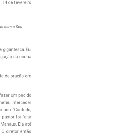
14 de fevereiro
rdo com o Seu
 é gigantesca. Fui
ligação da minha
eto de oração em
.
 fazer um pedido
meteu interceder
tinuou. “Contudo,
pastor foi falar
 Manaus. Ela até
. O diretor então