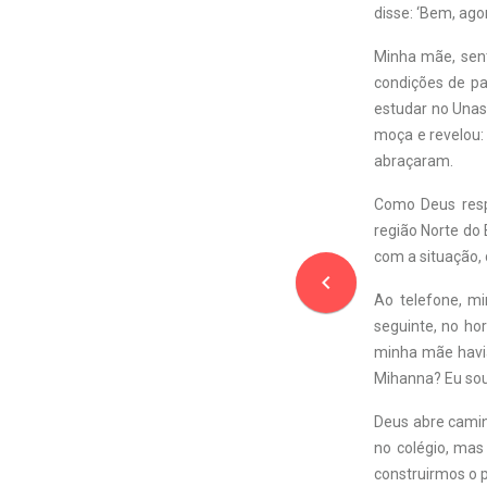
disse: ‘Bem, ago
Minha mãe, sent
condições de p
estudar no Unas
moça e revelou:
abraçaram.
Como Deus respo
região Norte do
com a situação, 
navigate_before
Ao telefone, mi
seguinte, no ho
minha mãe havia 
Mihanna? Eu sou 
Deus abre cami
no colégio, mas
construirmos o 