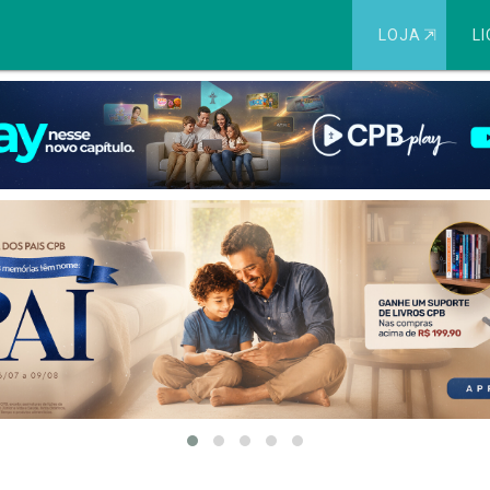
LOJA
⇱
LI