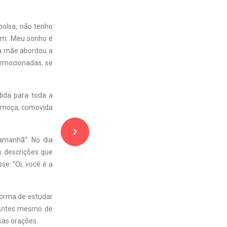
bolsa, não tenho
em. Meu sonho é
ha mãe abordou a
 emocionadas, se
dida para toda a
a moça, comovida
navigate_next
 amanhã”. No dia
s descrições que
se: “Oi, você é a
orma de estudar
. Antes mesmo de
sas orações.