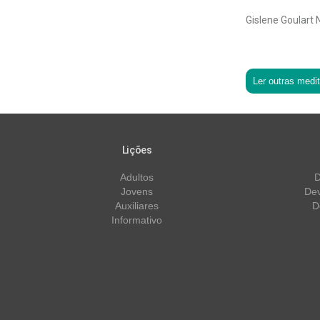
Gislene Goulart 
Ler outras medi
Lições
Adultos
D
Jovens
Dev
Auxiliares
D
Informativo