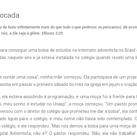
rocada
z de fazer infinitamente mais do que tudo o que pedimos ou pensamos, de aco
nós, a Ele seja a glória. Efésios 3:20
ara conseguir uma bolsa de estudos no internato adventista no
Brasil
das naquele ano e já estava instalada
no colégio quando recebi uma 
 lhe contar uma coisa”, minha mãe começou. Ela participava de um proj
sistia em passar o primeiro sábado do mês na igreja em jejum e oração
 ela estava assistindo à programação, e uma moça foi à frente para
os, meu sonho é estudar no Unasp”, a moça começou. “Um pastor pro
versou com o diretor do colégio que prometeu me dar a bolsa”, ela con
tado liguei para o colégio, e meu nome não havia sido contemplado. O 
o colégio, e ele respondeu: ‘Mas nós demos a bolsa para uma moça de
ital Adventista, não é?’ O pastor respondeu: ‘Não, ela não trabalha’