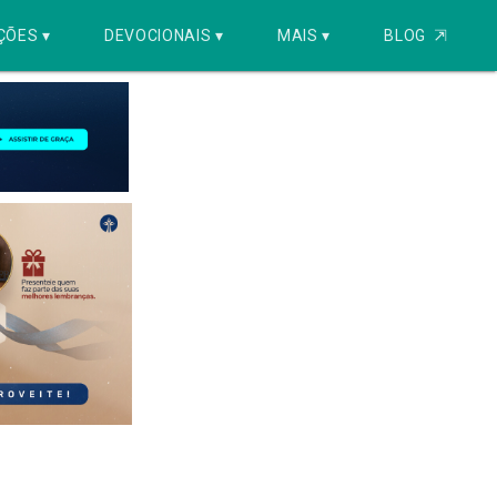
ÇÕES ▾
DEVOCIONAIS ▾
MAIS ▾
BLOG
⇱