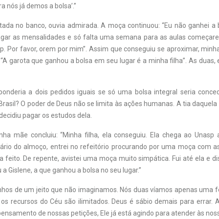
ra nós já demos a bolsa’.”
ada no banco, ouvia admirada. A moça continuou: “Eu não ganhei a 
agar as mensalidades e só falta uma semana para as aulas começar
p. Por favor, orem por mim”. Assim que conseguiu se aproximar, min
 “A garota que ganhou a bolsa em seu lugar é a minha filha”. As duas,
nderia a dois pedidos iguais se só uma bolsa integral seria conce
 Brasil? O poder de Deus não se limita às ações humanas. A tia daquel
decidiu pagar os estudos dela.
nha mãe concluiu: “Minha filha, ela conseguiu. Ela chega ao Unasp
rário do almoço, entrei no refeitório procurando por uma moça com a
feito. De repente, avistei uma moça muito simpática. Fui até ela e dis
a Gislene, a que ganhou a bolsa no seu lugar.”
nhos de um jeito que não imaginamos. Nós duas víamos apenas uma f
 os recursos do Céu são ilimitados. Deus é sábio demais para errar
pensamento de nossas petições, Ele já está agindo para atender às nos