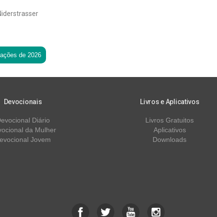
Niderstrasser
tações de 2026
Devocionais
Livros e Aplicativos
evocional Diário
Livros Gratuitos
ocional da Mulher
Aplicativos
evocional Jovem
Downloads