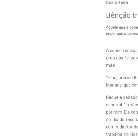
Sexta-feira
Bênção t
Àquele que é capa
poder que atua em 
A
concorrência p
uma das felizar
mãe.
“Filha, preciso
Manaus, que con
Naquele sábado,
especial. “Irmã
por mim. Ele con
no dia do resul
com o diretor d
trabalha no Hosp