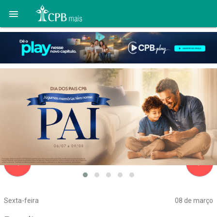

navigate_before
navigate_next
Sexta-feira
08 de março