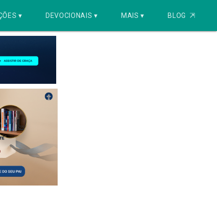
ÇÕES ▾
DEVOCIONAIS ▾
MAIS ▾
BLOG
⇱