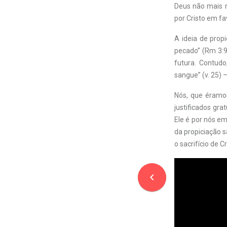
Deus não mais n
por Cristo em fa
A ideia de prop
pecado” (Rm 3:9
futura. Contud
sangue” (v. 25) –
Nós, que éramos
justificados gr
Ele é por nós em
da propiciação s
o sacrifício de C
navigate_before