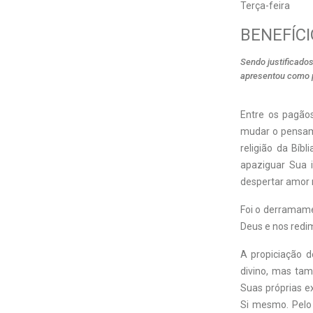
Terça-feira
BENEFÍCI
Sendo justificado
apresentou como p
E
ntre os pagãos
mudar o pensame
religião da Bíb
apaziguar Sua i
despertar amor n
Foi o derramamen
Deus e nos redi
A propiciação d
divino, mas ta
Suas próprias ex
Si mesmo. Pelo 