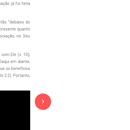
ção já foi feita
stão “debaixo do
 presente quanto
iciação, no Seu
com Ele (v. 10),
Daqui em diante,
que os benefícios
o 2:2). Portanto,
navigate_next