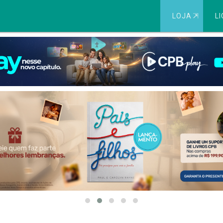
LOJA
⇱
LI