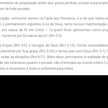
ecessita de propiciação antes que possa perdoar, porque essa propicia
vor de todo pecador.
iciação, conforme vemos na Carta aos Romanos, é a de que todos e
) e permanecem expostos à ira de Deus, tanto na sua manifestação
o, por causa da fé em Cristo – “a quem Deus apresentou como prop
, “seremos por Ele salvos da ira” (Rm 5:9).
 ímpios (Rm 4:5) e inimigos de Deus (Rm 5:10), fomos reconciliados 
atuitamente por Sua graça (Rm 3:24) e temos paz com Deus (Rm 5:1). 
 todas as situações (Rm 8:31). Além disso, permanece a realidade de 
ão tão extensivos quanto o pecado: são oferecidos ao mundo inteiro (1J
risto é necessário a todos e suficiente para todos.