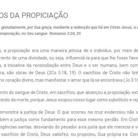
OS DA PROPICIAÇÃO
s gratuitamente, por Sua graça, mediante a redenção que há em Cristo Jesus, 
ropiciação, no Seu sangue. Romanos 3:24, 25
, a propiciação era uma maneira jeitosa de o indivíduo, por meio 
nto de uma divindade, ou seja, influenciá-la para que lhe fosse favo
lia, a iniciativa da reconciliação entre Deus e o ser humano, bem co
ra, são obras de Deus (2Co 5:18, 19). O sacrifício de Cristo não tin
o coração divino, mas manifestar o amor que lá se encontrava (Jo 3:16
to do sangue de Cristo, em sacrifício, que alcançou a propiciação, ext
mindo da morte, porque Jesus ocupou nosso lugar como substituto e re
emonstra a justiça de Deus. O que ocorreu na cruz evidenciou não
mbém a justiça como fundamento para esse mesmo perdão. Em Cristo
igências santas, desviando do pecador a ira justa que ele merecia e 
sacrifício de Cristo, Deus satisfez, ou propiciou, Sua própria ira. C