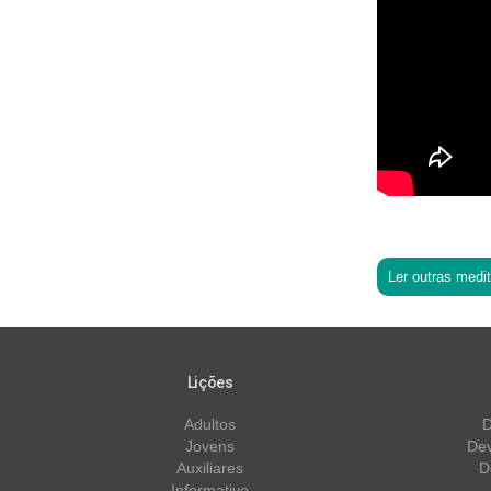
Ler outras medi
Lições
Adultos
D
Jovens
Dev
Auxiliares
D
Informativo