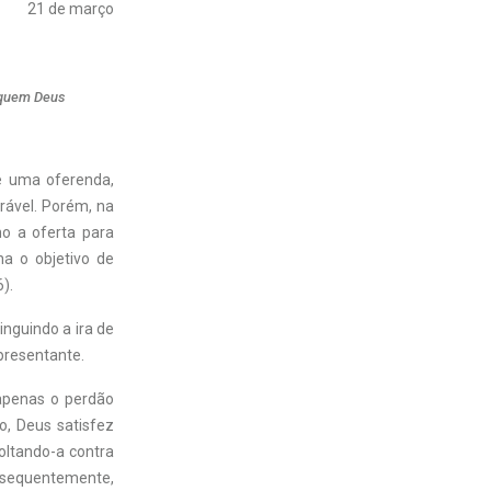
21 de março
a quem Deus
de uma oferenda,
rável. Porém, na
mo a oferta para
ha o objetivo de
).
inguindo a ira de
presentante.
 apenas o perdão
, Deus satisfez
voltando-a contra
onsequentemente,