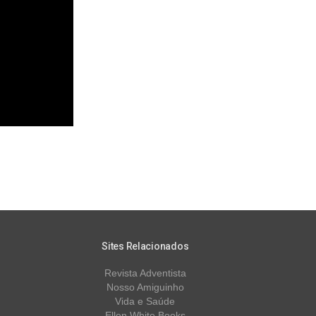
Sites Relacionados
Revista Adventista
Nosso Amiguinho
Vida e Saúde
Ellen White Books