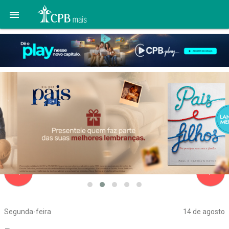

navigate_before
navigate_next
Segunda-feira
14 de agosto