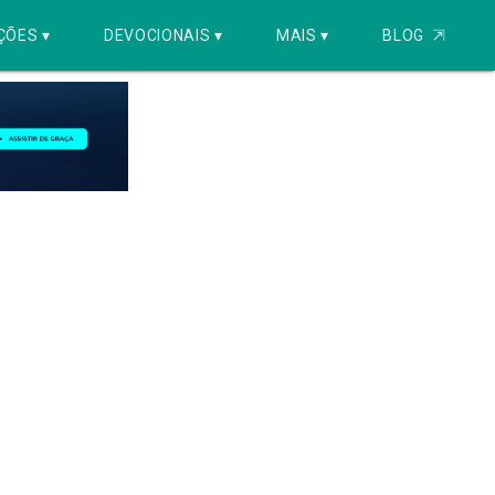
ÇÕES ▾
DEVOCIONAIS ▾
MAIS ▾
BLOG
⇱