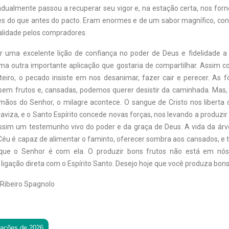
adualmente passou a recuperar seu vigor e, na estação certa, nos for
s do que antes do pacto. Eram enormes e de um sabor magnífico, con
alidade pelos compradores.
 uma excelente lição de confiança no poder de Deus e fidelidade a E
uma outra importante aplicação que gostaria de compartilhar. Assim 
eiro, o pecado insiste em nos desanimar, fazer cair e perecer. As 
 sem frutos e, cansadas, podemos querer desistir da caminhada. Mas
mãos do Senhor, o milagre acontece. O sangue de Cristo nos liberta
viza, e o Santo Espírito concede novas forças, nos levando a produzir
sim um testemunho vivo do poder e da graça de Deus. A vida da ár
éu é capaz de alimentar o faminto, oferecer sombra aos cansados, e t
rque o Senhor é com ela. O produzir bons frutos não está em n
 ligação direta com o Espírito Santo. Desejo hoje que você produza bons
 Ribeiro Spagnolo
tações de 2026