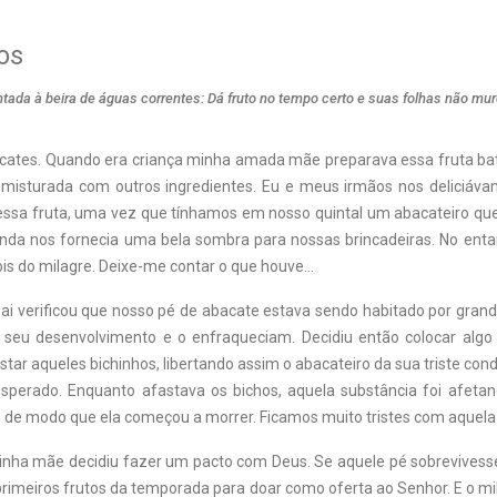
os
ntada à beira de águas correntes: Dá fruto no tempo certo e suas folhas não m
ates. Quando era criança minha amada mãe preparava essa fruta bat
ou misturada com outros ingredientes. Eu e meus irmãos nos deliciá
essa fruta, uma vez que tínhamos em nosso quintal um abacateiro que
inda nos fornecia uma bela sombra para nossas brincadeiras. No entan
ois do milagre. Deixe-me contar o que houve…
pai verificou que nosso pé de abacate estava sendo habitado por gran
seu desenvolvimento e o enfraqueciam. Decidiu então colocar algo
tar aqueles bichinhos, libertando assim o abacateiro da sua triste cond
esperado. Enquanto afastava os bichos, aquela substância foi afeta
, de modo que ela começou a morrer. Ficamos muito tristes com aquela 
inha mãe decidiu fazer um pacto com Deus. Se aquele pé sobrevivesse
primeiros frutos da temporada para doar como oferta ao Senhor. E o m