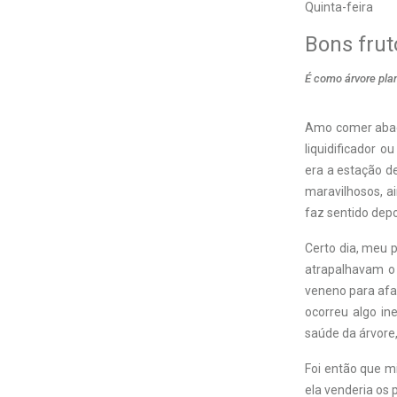
Quinta-feira
Bons frut
É como árvore pla
A
mo comer abac
liquidificador 
era a estação d
maravilhosos, a
faz sentido dep
Certo dia, meu 
atrapalhavam o 
veneno para afas
ocorreu algo in
saúde da árvore
Foi então que m
ela venderia os 