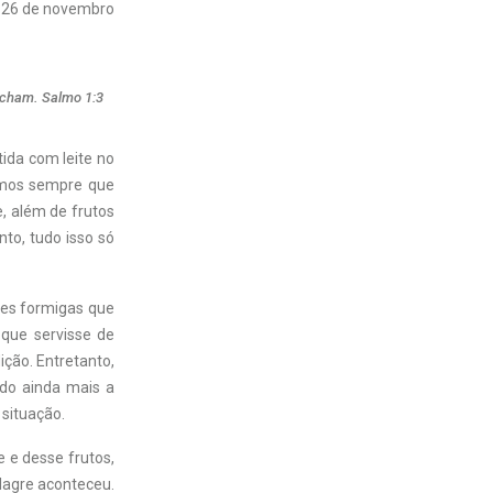
26 de novembro
urcham. Salmo 1:3
ida com leite no
vamos sempre que
, além de frutos
to, tudo isso só
des formigas que
 que servisse de
ição. Entretanto,
ndo ainda mais a
situação.
 e desse frutos,
ilagre aconteceu.