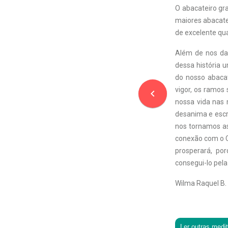
O abacateiro gr
maiores abacate
de excelente qu
Além de nos dar
dessa história 
do nosso abacat
vigor, os ramos
navigate_before
nossa vida nas 
desanima e escra
nos tornamos as
conexão com o C
prosperará, po
consegui-lo pela
Wilma Raquel B.
Ler outras medi