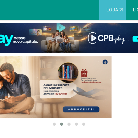
LOJA
⇱
LI