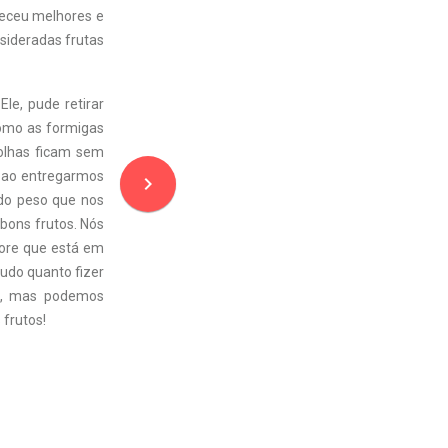
neceu melhores e
sideradas frutas
le, pude retirar
como as formigas
folhas ficam sem
, ao entregarmos
navigate_next
 do peso que nos
 bons frutos. Nós
vore que está em
udo quanto fizer
ós, mas podemos
 frutos!