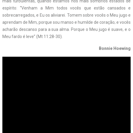
mais turbulentas, quando estamos nos mais sombrios estados de
espírito: “Venham a Mim todos vocês que estão cansados e
sobrecarregados, e Eu os aliviarei. Tomem sobre vocês o Meu jugo e
aprendam de Mim, porque sou manso e humilde de coração; e vocês
acharão descanso para a sua alma. Porque o Meu jugo é suave, e o
Meu fardo é leve” (Mt 11:28-30).
Bonnie Hoewing