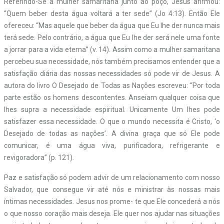
Referindo-Se à mulher samaritana junto ao poço, Jesus afirmou:
“Quem beber desta água voltará a ter sede” (Jo 4:13). Então Ele
ofereceu: “Mas aquele que beber da água que Eu lhe der nunca mais
terá sede. Pelo contrário, a água que Eu lhe der será nele uma fonte
a jorrar para a vida eterna” (v. 14). Assim como a mulher samaritana
percebeu sua necessidade, nós também precisamos entender que a
satisfação diária das nossas necessidades só pode vir de Jesus. A
autora do livro O Desejado de Todas as Nações escreveu: “Por toda
parte estão os homens descontentes. Anseiam qualquer coisa que
lhes supra a necessidade espiritual. Unicamente Um lhes pode
satisfazer essa necessidade. O que o mundo necessita é Cristo, ‘o
Desejado de todas as nações’. A divina graça que só Ele pode
comunicar, é uma água viva, purificadora, refrigerante e
revigoradora” (p. 121).
Paz e satisfação só podem advir de um relacionamento com nosso
Salvador, que consegue vir até nós e ministrar às nossas mais
íntimas necessidades. Jesus nos prome- te que Ele concederá a nós
o que nosso coração mais deseja. Ele quer nos ajudar nas situações