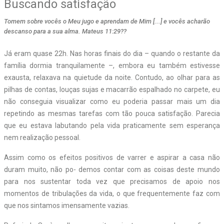
Buscando satisfação
Tomem sobre vocês o Meu jugo e aprendam de Mim [...] e vocês acharão
descanso para a sua alma. Mateus 11:29??
J
á eram quase 22h. Nas horas finais do dia – quando o restante da
família dormia tranquilamente –, embora eu também estivesse
exausta, relaxava na quietude da noite. Contudo, ao olhar para as
pilhas de contas, louças sujas e macarrão espalhado no carpete, eu
não conseguia visualizar como eu poderia passar mais um dia
repetindo as mesmas tarefas com tão pouca satisfação. Parecia
que eu estava labutando pela vida praticamente sem esperança
nem realização pessoal.
Assim como os efeitos positivos de varrer e aspirar a casa não
duram muito, não po- demos contar com as coisas deste mundo
para nos sustentar toda vez que precisamos de apoio nos
momentos de tribulações da vida, o que frequentemente faz com
que nos sintamos imensamente vazias.