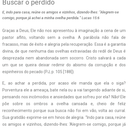
Buscar o perdido
E, indo para casa, reúne os amigos e vizinhos, dizendo-lhes: “Alegrem-se
comigo, porque já achei a minha ovelha perdida.” Lucas 15:6
G
raças a Deus, Ele não nos apresentou à imaginação a cena de um
pastor aflito, voltando sem a ovelha. A parábola não fala de
fracasso, mas de êxito e alegria pela recuperação. Essa é a garantia
divina, de que nenhuma das ovelhas extraviadas do redil de Deus é
desprezada nem abandonada sem socorro. Cristo salvará a cada
um que se queira deixar redimir do abismo da corrupção e dos
espinheiros do pecado (PJ, p. 105 [188]).
E, ao achar a perdida, por acaso ele manda que ela o siga?
Porventura ele a ameaça, bate nela ou a vai tangendo adiante de si,
pensando nos incômodos e ansiedades que sofreu por ela? Não! Ele
põe sobre os ombros a ovelha cansada e, cheio de feliz
reconhecimento porque sua busca não foi em vão, volta ao curral.
Sua gratidão exprime-se em hinos de alegria. “Indo para casa, reúne
os amigos e vizinhos, dizendo-lhes: ‘Alegrem-se comigo, porque já