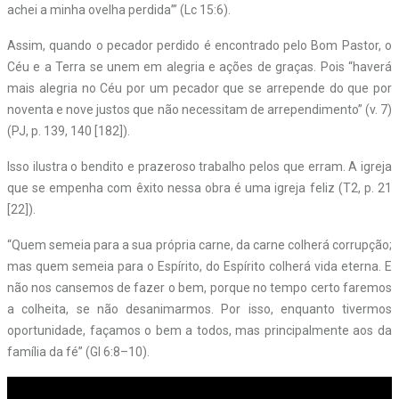
achei a minha ovelha perdida’” (Lc 15:6).
Assim, quando o pecador perdido é encontrado pelo Bom Pastor, o
Céu e a Terra se unem em alegria e ações de graças. Pois “haverá
mais alegria no Céu por um pecador que se arrepende do que por
noventa e nove justos que não necessitam de arrependimento” (v. 7)
(PJ, p. 139, 140 [182]).
Isso ilustra o bendito e prazeroso trabalho pelos que erram. A igreja
que se empenha com êxito nessa obra é uma igreja feliz (T2, p. 21
[22]).
“Quem semeia para a sua própria carne, da carne colherá corrupção;
mas quem semeia para o Espírito, do Espírito colherá vida eterna. E
não nos cansemos de fazer o bem, porque no tempo certo faremos
a colheita, se não desanimarmos. Por isso, enquanto tivermos
oportunidade, façamos o bem a todos, mas principalmente aos da
família da fé” (Gl 6:8
–
10).