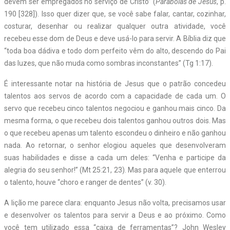
devem ser empregados no serviço de Cristo” (
Parábolas de Jesus
, p.
190 [328]). Isso quer dizer que, se você sabe falar, cantar, cozinhar,
costurar, desenhar ou realizar qualquer outra atividade, você
recebeu esse dom de Deus e deve usá-lo para servir. A Bíblia diz que
“toda boa dádiva e todo dom perfeito vêm do alto, descendo do Pai
das luzes, que não muda como sombras inconstantes” (Tg 1:17).
É interessante notar na história de Jesus que o patrão concedeu
talentos aos servos de acordo com a capacidade de cada um. O
servo que recebeu cinco talentos negociou e ganhou mais cinco. Da
mesma forma, o que recebeu dois talentos ganhou outros dois. Mas
o que recebeu apenas um talento escondeu o dinheiro e não ganhou
nada. Ao retornar, o senhor elogiou aqueles que desenvolveram
suas habilidades e disse a cada um deles: “Venha e participe da
alegria do seu senhor!” (Mt 25:21, 23). Mas para aquele que enterrou
o talento, houve “choro e ranger de dentes” (v. 30).
A lição me parece clara: enquanto Jesus não volta, precisamos usar
e desenvolver os talentos para servir a Deus e ao próximo. Como
você tem utilizado essa “caixa de ferramentas”? John Wesley