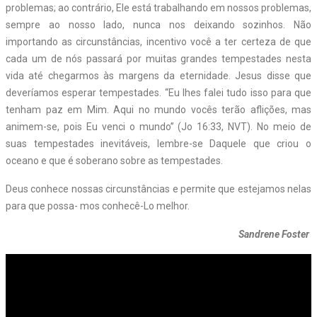
problemas; ao contrário, Ele está trabalhando em nossos problemas,
sempre ao nosso lado, nunca nos deixando sozinhos. Não
importando as circunstâncias, incentivo você a ter certeza de que
cada um de nós passará por muitas grandes tempestades nesta
vida até chegarmos às margens da eternidade. Jesus disse que
deveríamos esperar tempestades. “Eu lhes falei tudo isso para que
tenham paz em Mim. Aqui no mundo vocês terão aflições, mas
animem-se, pois Eu venci o mundo” (Jo 16:33, NVT). No meio de
suas tempestades inevitáveis, lembre-se Daquele que criou o
oceano e que é soberano sobre as tempestades.
Deus conhece nossas circunstâncias e permite que estejamos nelas
para que possa- mos conhecê-Lo melhor.
Sandrene Foster