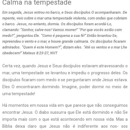
Calma na tempestade
Em seguida, Jesus entrou no barco, e Seus discípulos O acompanharam. De
repente, veio sobre o mar uma tempestade violenta, com ondas que cobriam
o barco. Jesus, no entanto, dormia. Os discípulos foram acordá-Lo,
clamando: “Senhor, salve-nos! Vamos morrer!” “Por que vocês estão com
medo?”, perguntou Ele. “Como é pequena a sua fé!” Então levantou-Se,
repreendeu o vento e o mar, e houve grande calmaria. Os discípulos ficaram
admirados. “Quem é este Homem?”, diziam eles. “Até os ventos e o mar Lhe
obedecem!” Mateus 8:23-27, NVT
C
erta vez, quando Jesus e Seus discípulos estavam atravessando o
mar, uma tempestade se levantou e impediu o progresso deles. Os
discípulos ficaram com medo e se perguntaram onde Jesus estava.
Eles O encontraram dormindo. Imagine, poder dormir no meio de
uma tempestade!
Há momentos em nossa vida em que parece que não conseguimos
encontrar Jesus. O diabo sussurra que Ele está dormindo e não Se
importa mais com o que está acontecendo em nossa vida. Mas a
Bíblia deixa claro que Jesus não é indiferente aos nos- sos