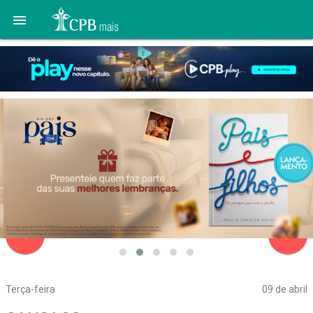

navigate_before
navigate_next
Terça-feira
09 de abril