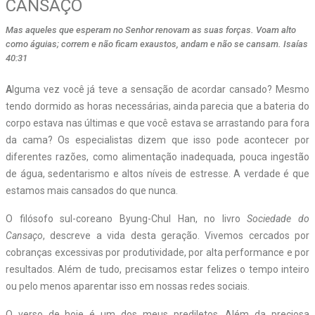
CANSAÇO
Mas aqueles que esperam no Senhor renovam as suas forças. Voam alto
como águias; correm e não ficam exaustos, andam e não se cansam. Isaías
40:31
A
lguma vez você já teve a sensação de acordar cansado? Mesmo
tendo dormido as horas necessárias, ainda parecia que a bateria do
corpo estava nas últimas e que você estava se arrastando para fora
da cama? Os especialistas dizem que isso pode acontecer por
diferentes razões, como alimentação inadequada, pouca ingestão
de água, sedentarismo e altos níveis de estresse. A verdade é que
estamos mais cansados do que nunca.
O filósofo sul-coreano Byung-Chul Han, no livro
Sociedade do
Cansaço
,
descreve a vida desta geração. Vivemos cercados por
cobranças excessivas por produtividade, por alta performance e por
resultados. Além de tudo, precisamos estar felizes o tempo inteiro
ou pelo menos aparentar isso em nossas redes sociais.
O verso de hoje é um dos meus prediletos. Além da preciosa