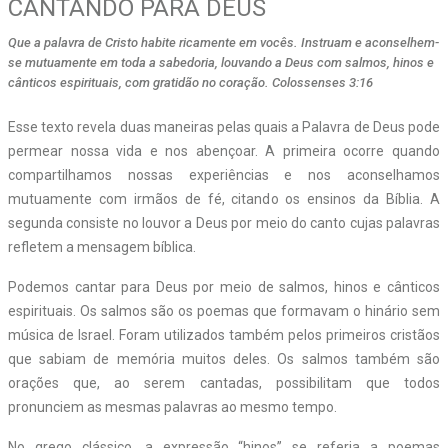
CANTANDO PARA DEUS
Que a palavra de Cristo habite ricamente em vocês. Instruam e aconselhem-
se mutuamente em toda a sabedoria, louvando a Deus com salmos, hinos e
cânticos espirituais, com gratidão no coração. Colossenses 3:16
E
sse texto revela duas maneiras pelas quais a Palavra de Deus pode
permear nossa vida e nos abençoar. A primeira ocorre quando
compartilhamos nossas experiências e nos aconselhamos
mutuamente com irmãos de fé, citando os ensinos da Bíblia. A
segunda consiste no louvor a Deus por meio do canto cujas palavras
refletem a mensagem bíblica.
Podemos cantar para Deus por meio de salmos, hinos e cânticos
espirituais. Os salmos são os poemas que formavam o hinário sem
música de Israel. Foram utilizados também pelos primeiros cristãos
que sabiam de memória muitos deles. Os salmos também são
orações que, ao serem cantadas, possibilitam que todos
pronunciem as mesmas palavras ao mesmo tempo.
No grego clássico, a expressão “hinos” se referia a poemas