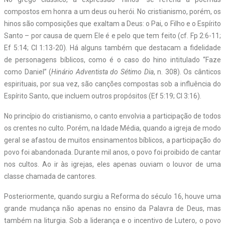
compostos em honra a um deus ou herói. No cristianismo, porém, os
hinos são composições que exaltam a Deus: o Pai, o Filho e o Espírito
Santo – por causa de quem Ele é e pelo que tem feito (cf. Fp 2:6-11;
Ef 5:14; Cl 1:13-20). Há alguns também que destacam a fidelidade
de personagens bíblicos, como é o caso do hino intitulado “Faze
como Daniel” (
Hinário Adventista do Sétimo Dia
, n. 308). Os cânticos
espirituais, por sua vez, são canções compostas sob a influência do
Espírito Santo, que incluem outros propósitos (Ef 5:19; Cl 3:16).
No princípio do cristianismo, o canto envolvia a participação de todos
os crentes no culto. Porém, na Idade Média, quando a igreja de modo
geral se afastou de muitos ensinamentos bíblicos, a participação do
povo foi abandonada. Durante mil anos, o povo foi proibido de cantar
nos cultos. Ao ir às igrejas, eles apenas ouviam o louvor de uma
classe chamada de cantores.
Posteriormente, quando surgiu a Reforma do século 16, houve uma
grande mudança não apenas no ensino da Palavra de Deus, mas
também na liturgia. Sob a liderança e o incentivo de Lutero, o povo