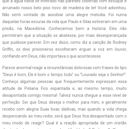
que a água havia se infiltrado nas paredes cobertas com estuque e
arruinado nosso belo piso novo de madeira de lei! Você adivinhou.
Não senti vontade de assobiar uma alegre melodia. Foi numa
daquelas horas escuras da vida que Paulo e Silas estiveram em uma
prisão, na Macedônia. Conhecemos bem a história. Eles não
permitiram que a situação os abatesse, por mais desesperançada
que pudesse parecer. Em vez disso, como diz a canção de Rodney
Griffin, os dois prisioneiros escolheram erguer a voz em louvor,
confiando em Deus, não importava o que acontecesse.
Parece anormal reagir a circunstâncias dolorosas com frases do tipo
“Deus é bom, Ele é bom o tempo todo” ou “Louvado seja o Senhor!”.
Conheço algumas pessoas que frequentemente expressam essa
atitude de Poliana. Fico espantada e, ao mesmo tempo, muito
desapontada comigo mesma! Talvez nunca chegue a esse nível de
perfeição. Sei que Deus deseja o melhor para mim, e geralmente
recebo com alegria Suas boas dádivas, mas quando a vida chega
despencando ao meu redor, será que Deus fica desapontado com o
meu modo de reagir? Qual é a reação apropriada de um cristão