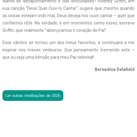
diante do desapontamento e das dificuldades? Rodney Griffin, em
sua canção “Deus Quer Ouvi-lo Cantar”, sugere que, mesmo quando
as coisas estejam indo mal, Deus deseja nos ouvir cantar – quer que
confiemos nEle. Na verdade, é em momentos como esses, escreve
Griffin, que realmente “abençoamos o coração do Pai”.
Esse cântico se tornou um dos meus favoritos, e continuará a me
inspirar nos meses vindouros. Que pensamento tremendo este –
que eu seja uma bênção para meu Pai celestial!
Bernadine Delafield
Ler outras meditações de 2026