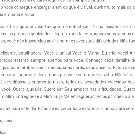
lindas histórias e vai às lágrimas com simples elogios.
 você consegue enxergar além do que é visível, ouvir muito mais do q
a empatia e amor.
isso, há algo que você faz que me entristece… É sua insistência em
ce as próprias qualidades, deprecia seu talento, ignora suas vitórias e
isso, você não busca Meu auxílio para resolver suas dificuldades. Não faç
nteligente, batalhadora. Você é única! Você é Minha. Eu criei você! A
 braços estarão sempre abertos para você. Conheço cada detalhe de
nquistas e também seus medos, suas dores, seus anseios. Estou ao s
enhuma lágrima é derramada por você sem que Eu saiba. Não há sor
ê acreditasse plenamente nisso, todas as ansiedades indevidas de
r você. Quero ajudá-la! Quero ser Seu amparo nas dificuldades. Quero
 em Mim. Entregue-se a Mim. Eu já Me entreguei por você, porque Eu a 
a paz para este dia. E não se esqueça: logo estaremos juntos para sem
o, Jesus
licz