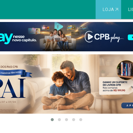
LOJA
⇱
LI