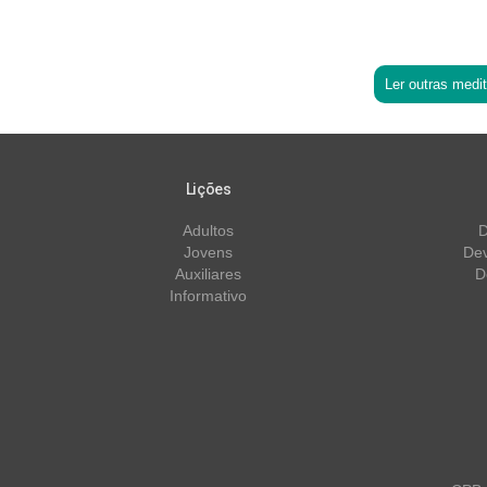
Ler outras medi
Lições
Adultos
D
Jovens
Dev
Auxiliares
D
Informativo