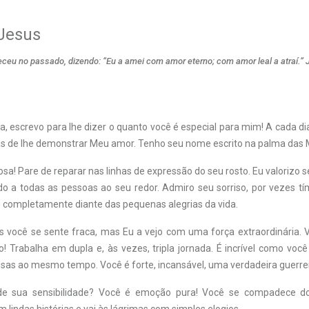
 Jesus
eceu no passado, dizendo: “Eu a amei com amor eterno; com amor leal a atraí.” 
dia, escrevo para lhe dizer o quanto você é especial para mim! A cada 
s de lhe demonstrar Meu amor. Tenho seu nome escrito na palma das
sa! Pare de reparar nas linhas de expressão do seu rosto. Eu valorizo s
ido a todas as pessoas ao seu redor. Admiro seu sorriso, por vezes tí
 completamente diante das pequenas alegrias da vida.
s você se sente fraca, mas Eu a vejo com uma força extraordinária. 
o! Trabalha em dupla e, às vezes, tripla jornada. É incrível como voc
isas ao mesmo tempo. Você é forte, incansável, uma verdadeira guerrei
de sua sensibilidade? Você é emoção pura! Você se compadece do