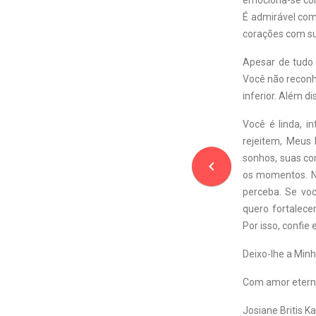
emociona-se com 
É admirável como
corações com su
Apesar de tudo 
Você não reconhe
inferior. Além d
Você é linda, i
rejeitem, Meus
sonhos, suas co
navigate_before
os momentos. N
perceba. Se voc
quero fortalece
Por isso, confie
Deixo-lhe a Minh
Com amor etern
Josiane Britis Ka