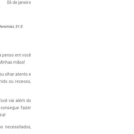
06 de janeiro
Jeremias 31:3
dia penso em você
 Minhas mãos!
eu olhar atento e
mido ou receoso,
Você vai além do
ê consegue fazer
ra!
s necessitados,