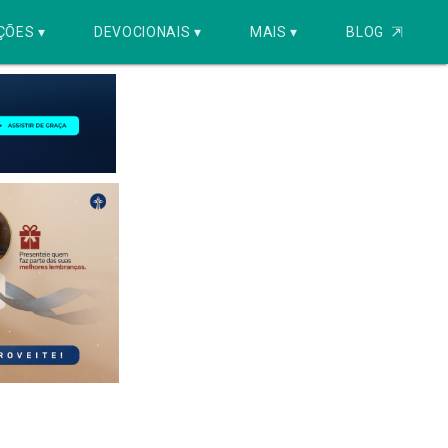
ÇÕES ▾
DEVOCIONAIS ▾
MAIS ▾
BLOG
⇱