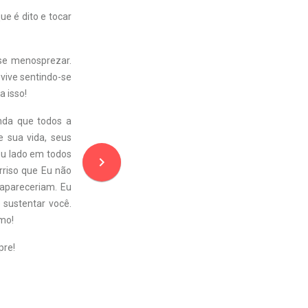
ue é dito e tocar
 se menosprezar.
 vive sentindo-se
a isso!
inda que todos a
 sua vida, seus
eu lado em todos
navigate_next
riso que Eu não
sapareceriam. Eu
 sustentar você.
amo!
pre!