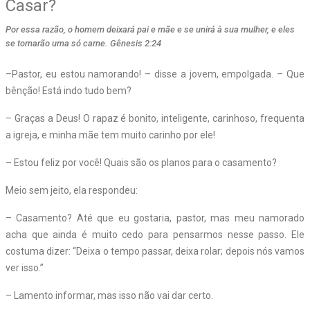
Casar?
Por essa razão, o homem deixará pai e mãe e se unirá à sua mulher, e eles
se tornarão uma só carne. Gênesis 2:24
–P
astor, eu estou namorando! – disse a jovem, empolgada. – Que
bênção! Está indo tudo bem?
– Graças a Deus! O rapaz é bonito, inteligente, carinhoso, frequenta
a igreja, e minha mãe tem muito carinho por ele!
– Estou feliz por você! Quais são os planos para o casamento?
Meio sem jeito, ela respondeu:
– Casamento? Até que eu gostaria, pastor, mas meu namorado
acha que ainda é muito cedo para pensarmos nesse passo. Ele
costuma dizer: “Deixa o tempo passar, deixa rolar; depois nós vamos
ver isso.”
– Lamento informar, mas isso não vai dar certo.